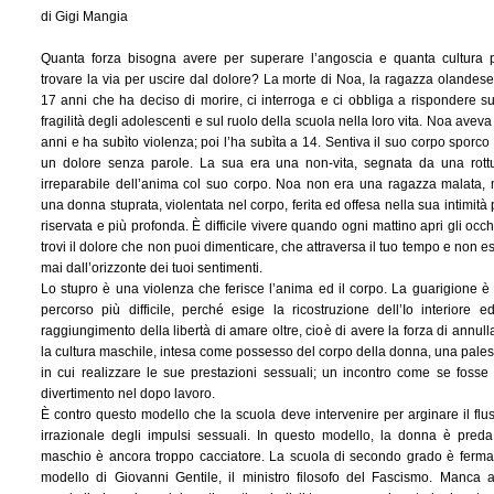
di Gigi Mangia
Quanta forza bisogna avere per superare l’angoscia e quanta cultura 
trovare la via per uscire dal dolore? La morte di Noa, la ragazza olandese
17 anni che ha deciso di morire, ci interroga e ci obbliga a rispondere su
fragilità degli adolescenti e sul ruolo della scuola nella loro vita. Noa aveva
anni e ha subìto violenza; poi l’ha subìta a 14. Sentiva il suo corpo sporco
un dolore senza parole. La sua era una non-vita, segnata da una rott
irreparabile dell’anima col suo corpo. Noa non era una ragazza malata,
una donna stuprata, violentata nel corpo, ferita ed offesa nella sua intimità 
riservata e più profonda. È difficile vivere quando ogni mattino apri gli occh
trovi il dolore che non puoi dimenticare, che attraversa il tuo tempo e non e
mai dall’orizzonte dei tuoi sentimenti.
Lo stupro è una violenza che ferisce l’anima ed il corpo. La guarigione è
percorso più difficile, perché esige la ricostruzione dell’Io interiore ed
raggiungimento della libertà di amare oltre, cioè di avere la forza di annull
la cultura maschile, intesa come possesso del corpo della donna, una pales
in cui realizzare le sue prestazioni sessuali; un incontro come se fosse
divertimento nel dopo lavoro.
È contro questo modello che la scuola deve intervenire per arginare il flu
irrazionale degli impulsi sessuali. In questo modello, la donna è preda;
maschio è ancora troppo cacciatore. La scuola di secondo grado è ferma
modello di Giovanni Gentile, il ministro filosofo del Fascismo. Manca a