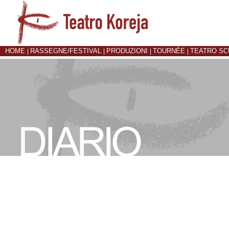
HOME
RASSEGNE/FESTIVAL
PRODUZIONI
TOURNÉE
TEATRO S
|
|
|
|