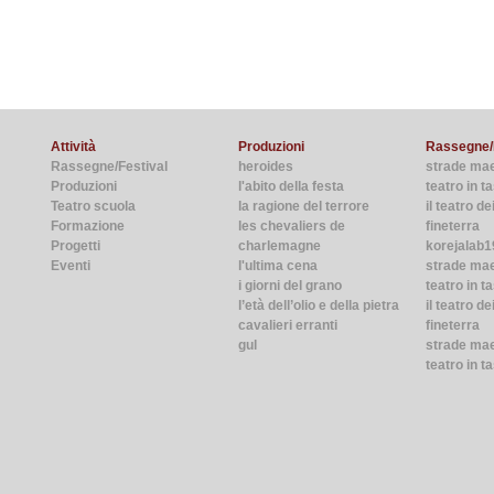
Attività
Produzioni
Rassegne/
Rassegne/Festival
heroides
strade ma
Produzioni
l'abito della festa
teatro in 
Teatro scuola
la ragione del terrore
il teatro de
Formazione
les chevaliers de
fineterra
Progetti
charlemagne
korejalab1
Eventi
l'ultima cena
strade ma
i giorni del grano
teatro in t
l’età dell’olio e della pietra
il teatro de
cavalieri erranti
fineterra
gul
strade mae
teatro in t