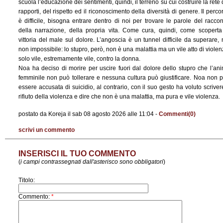
scuola l’educazione dei sentimenti, quindi, il terreno su cui costruire la rete 
rapporti, del rispetto ed il riconoscimento della diversità di genere. Il perco
è difficile, bisogna entrare dentro di noi per trovare le parole del raccon
della narrazione, della propria vita. Come cura, quindi, come scoperta
vittoria del male sul dolore. L’angoscia è un tunnel difficile da superare,
non impossibile: lo stupro, però, non è una malattia ma un vile atto di violen
solo vile, estremamente vile, contro la donna.
Noa ha deciso di morire per uscire fuori dal dolore dello stupro che l’an
femminile non può tollerare e nessuna cultura può giustificare. Noa non 
essere accusata di suicidio, al contrario, con il suo gesto ha voluto scrivere
rifiuto della violenza e dire che non è una malattia, ma pura e vile violenza.
postato da Koreja il sab 08 agosto 2026 alle 11:04 -
Commenti(0)
scrivi un commento
INSERISCI IL TUO COMMENTO
(
i campi contrassegnati dall'asterisco sono obbligatori
)
Titolo:
Commento:
*