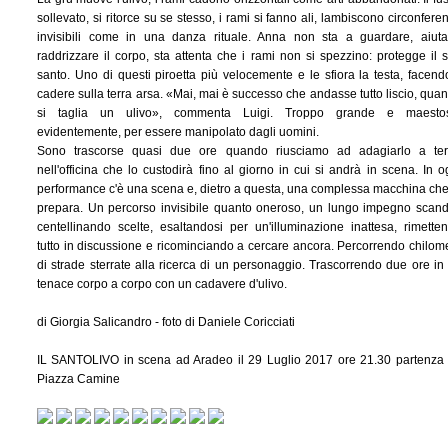
sollevato, si ritorce su se stesso, i rami si fanno ali, lambiscono circonfere
invisibili come in una danza rituale. Anna non sta a guardare, aiut
raddrizzare il corpo, sta attenta che i rami non si spezzino: protegge il 
santo. Uno di questi piroetta più velocemente e le sfiora la testa, facend
cadere sulla terra arsa. «Mai, mai è successo che andasse tutto liscio, qua
si taglia un ulivo», commenta Luigi. Troppo grande e maesto
evidentemente, per essere manipolato dagli uomini.
Sono trascorse quasi due ore quando riusciamo ad adagiarlo a ter
nell'officina che lo custodirà fino al giorno in cui si andrà in scena. In o
performance c'è una scena e, dietro a questa, una complessa macchina che
prepara. Un percorso invisibile quanto oneroso, un lungo impegno scand
centellinando scelte, esaltandosi per un'illuminazione inattesa, rimette
tutto in discussione e ricominciando a cercare ancora. Percorrendo chilome
di strade sterrate alla ricerca di un personaggio. Trascorrendo due ore in
tenace corpo a corpo con un cadavere d'ulivo.
di Giorgia Salicandro - foto di Daniele Coricciati
IL SANTOLIVO in scena ad Aradeo il 29 Luglio 2017 ore 21.30 partenza
Piazza Camine