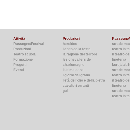
Attività
Produzioni
Rassegne/
Rassegne/Festival
heroides
strade ma
Produzioni
l'abito della festa
teatro in 
Teatro scuola
la ragione del terrore
il teatro de
Formazione
les chevaliers de
fineterra
Progetti
charlemagne
korejalab1
Eventi
l'ultima cena
strade ma
i giorni del grano
teatro in t
l’età dell’olio e della pietra
il teatro de
cavalieri erranti
fineterra
gul
strade mae
teatro in t