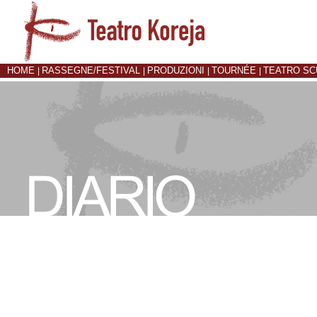
HOME
RASSEGNE/FESTIVAL
PRODUZIONI
TOURNÉE
TEATRO S
|
|
|
|