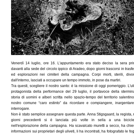
Venerdì 14 luglio, ore 16. L'appuntamento era stato deciso la sera pr
davanti alla sede del circolo ippico di Aradeo, dopo giorni trascorsi in trasfe
ed esplorazioni nei cimiteri della campagna. Corpi morti, sterili, divor
dall'interno, lasciati a occupare un tempo immoto, in pose da martiri.
Tra questi, scegliere il nostro santo: è la missione di oggi pomeriggio. L'ul
protagonista della performance del 29 luglio, il portavoce della stermin
storia di uomini e alberi scritta nello spazio-tempo del territorio salentino,
nostro comune “caro estinto” da ricordare e compiangere, inargentar
interrogare.
Non è stato semplice assegnare questa parte. Anna Stigsgaard, la regista, 
giorni precedenti si è lanciata più volte in sella a una bicicle
nell'esplorazione della campagna. Ha scavalcato muretti a secco, ha chie
informazioni sui proprietari degli uliveti, li ha incontrati, ha fotografato le fog