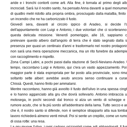
aride e i tronchi contorti come arti. Alla fine, è tornata al primo degli alb
incrociati. Sarà lui il nostro santo, ha pensato Anna davanti a quel monume
di quattro metri ridotto alla propria ombra, prosciugato dalla malattia, finito
un incendio che ne ha carbonizzato il fusto.
Giovedì sera, davanti al circolo ippico di Aradeo, si decide l'
dell'appuntamento con Luigi e Antonio, i due volontari che ci scorteranno
questa delicata missione. Venerdì pomeriggio, alle 16, sappiamo 
prelevare questo albero dall'angolo di terra che è stato segnato dalla 
presenza per quasi un centinaio d'anni e trasformarlo nel nostro protagoni
non sarà una mera operazione meccanica, ma un rito funebre da adempi
con raccoglimento e rispetto.
Zona Campi Latini, a pochi passi dalla stazione di Seclì-Neviano-Aradeo.
tempo, raccontano Luigi e Antonio, qui c'era un vasto appezzamento. Poi
maggior parte è stata espropriata per far posto alla provinciale, sono rima
soltanto sette alberi: avrebbe avuto ancora senso continuare a curar
Chissà. Questi, hanno finito per ammalarsi.
Mentre raccontano, hanno già avvolto il fusto dell'ulivo in una spessa cing
e lo hanno agganciato alla gru che dovrà sollevarlo. Antonio imbraccia 
motosega, in pochi secondi dal tronco si alza un vento di schegge e
rumore acuto, che si fa più sordo all'addentrarsi della lama. Tutto secco e a
che è, il nostro santo si difende, non è semplice strapparlo alla sua tomba,
lavoro richiederà almeno venti minuti. Poi si sente un crepitio, come un rum
di ossa rotte: una resa.
La gru muove l'ulivo, i rami cadono orizzontali come arti abbandonati. Il fus