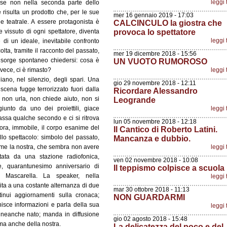
leggi 
, se non nella seconda parte dello
e risulta un prodotto che, per le sue
mer 16 gennaio 2019 - 17:03
e teatrale. A essere protagonista è
CALCINCULO la giostra che
e vissuto di ogni spettatore, diventa
provoca lo spettatore
leggi 
di un ideale, inevitabile confronto
lta, tramite il racconto del passato,
mer 19 dicembre 2018 - 15:56
e sorge spontaneo chiedersi: cosa è
UN VUOTO RUMOROSO
ece, ci è rimasto?
leggi 
iano, nel silenzio, degli spari. Una
gio 29 novembre 2018 - 12:11
scena fugge terrorizzato fuori dalla
Ricordare Alessandro
 non urla, non chiede aiuto, non si
Leogrande
unto da uno dei proiettili, giace
leggi 
ssa qualche secondo e ci si ritrova
lun 05 novembre 2018 - 12:18
cora, immobile, il corpo esanime del
Il Cantico di Roberto Latini.
llo spettacolo: simbolo del passato,
Mancanza e dubbio.
come la nostra, che sembra non avere
leggi 
ata da una stazione radiofonica,
ven 02 novembre 2018 - 10:08
e, quarantunesimo anniversario di
Il teppismo colpisce a scuola
Mascarella. La speaker, nella
leggi 
ita a una costante alternanza di due
mar 30 ottobre 2018 - 11:13
ontinui aggiornamenti sulla cronaca;
NON GUARDARMI
rnisce informazioni e parla della sua
leggi 
 neanche nato; manda in diffusione
gio 02 agosto 2018 - 15:48
, ma anche della nostra.
La delicatezza del poco e del