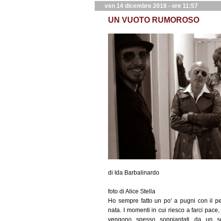
ven 14 dicembre 2018 - ore 11:57
UN VUOTO RUMOROSO
di Ida Barbalinardo
foto di Alice Stella
Ho sempre fatto un po' a pugni con il pe
nata. I momenti in cui riesco a farci pace, 
vengono spesso soppiantati da un se