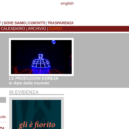
english
F
|
DOVE SIAMO
|
CONTATTI
|
TRASPARENZA
CALENDARIO
ARCHIVIO
DIARIO
|
|
|
LE PRODUZIONI KOREJA
le date della tournée
IN EVIDENZA
tutto
DI