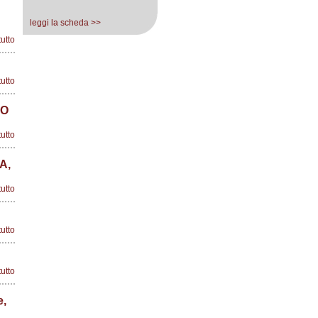
leggi la scheda >>
tutto
tutto
IO
tutto
A,
tutto
tutto
tutto
e,