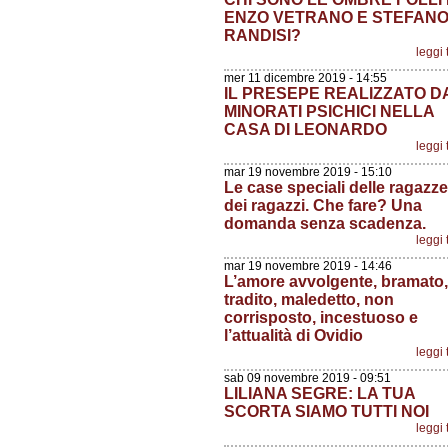
ENZO VETRANO E STEFAN
RANDISI?
leggi 
mer 11 dicembre 2019 - 14:55
IL PRESEPE REALIZZATO D
MINORATI PSICHICI NELLA
CASA DI LEONARDO
leggi 
mar 19 novembre 2019 - 15:10
Le case speciali delle ragazze
dei ragazzi. Che fare? Una
domanda senza scadenza.
leggi 
mar 19 novembre 2019 - 14:46
L’amore avvolgente, bramato,
tradito, maledetto, non
corrisposto, incestuoso e
l’attualità di Ovidio
leggi 
sab 09 novembre 2019 - 09:51
LILIANA SEGRE: LA TUA
SCORTA SIAMO TUTTI NOI
leggi 