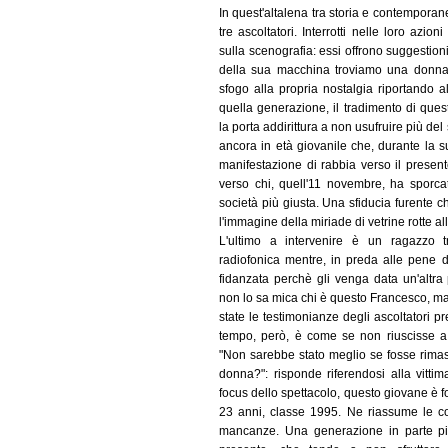
In quest'altalena tra storia e contemporaneit
tre ascoltatori. Interrotti nelle loro azion
sulla scenografia: essi offrono suggestioni 
della sua macchina troviamo una donn
sfogo alla propria nostalgia riportando al
quella generazione, il tradimento di ques
la porta addirittura a non usufruire più del 
ancora in età giovanile che, durante la 
manifestazione di rabbia verso il presente
verso chi, quell'11 novembre, ha sporca
società più giusta. Una sfiducia furente
l'immagine della miriade di vetrine rotte al
L'ultimo a intervenire è un ragazzo t
radiofonica mentre, in preda alle pene 
fidanzata perchè gli venga data un'altra p
non lo sa mica chi è questo Francesco, ma
state le testimonianze degli ascoltatori p
tempo, però, è come se non riuscisse a
"Non sarebbe stato meglio se fosse rimas
donna?": risponde riferendosi alla vitti
focus dello spettacolo, questo giovane è f
23 anni, classe 1995. Ne riassume le co
mancanze. Una generazione in parte pig