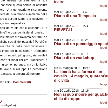
 pienamente gli strumenti a sua
teatro
conosce questo spirito di assoluta
leggi 
ivere. Una generazione sicuramente
mer 18 luglio 2018 - 14:40
arietà del suo tempo e immersa nella
Diario di una Tempesta
ende a estremizzarsi e a evolvere in
leggi 
 istinto separatista.
mer 18 luglio 2018 - 11:24
bili del vuoto che ci circonda? E in
RISVEGLI
ime? A quando risale di preciso il
leggi 
uale motivo ci ritroviamo nel 2018 ad
mar 17 luglio 2018 - 08:25
atiche sociali del passato? Perchè ci
Diario di un pomeriggio speci
te che fa della discriminazione il
leggi 
a imparare dalla storia? Dobbiamo
mar 17 luglio 2018 - 08:16
per un mondo più giusto, sia inutile?
Diario di un workshop
enso? "Chiedi chi era Francesco" è
leggi 
entù contemporanea, ma un tentativo
gio 10 maggio 2018 - 10:42
esta vive e si sviluppa. La percezione
La libertà ha la forma di un
l passato, fa ancora più rumore.
cavallo. 14 maggio, quarant’a
di civiltà
le 14:30 -
Commenti(0)
leggi 
mar 10 aprile 2018 - 13:16
Non si può morire per qualch
chilo di troppo
O
leggi 
 obbligatori
)