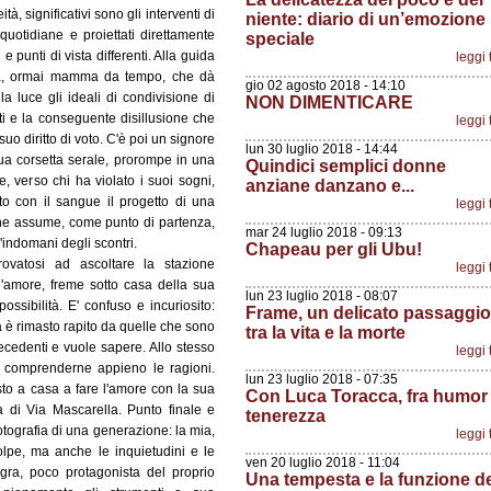
à, significativi sono gli interventi di
niente: diario di un’emozione
i quotidiane e proiettati direttamente
speciale
e punti di vista differenti. Alla guida
leggi 
a, ormai mamma da tempo, che dà
gio 02 agosto 2018 - 14:10
la luce gli ideali di condivisione di
NON DIMENTICARE
ti e la conseguente disillusione che
leggi 
suo diritto di voto. C'è poi un signore
lun 30 luglio 2018 - 14:44
sua corsetta serale, prorompe in una
Quindici semplici donne
, verso chi ha violato i suoi sogni,
anziane danzano e...
to con il sangue il progetto di una
leggi 
 che assume, come punto di partenza,
mar 24 luglio 2018 - 09:13
l'indomani degli scontri.
Chapeau per gli Ubu!
rovatosi ad ascoltare la stazione
leggi 
d'amore, freme sotto casa della sua
lun 23 luglio 2018 - 08:07
ossibilità. E' confuso e incuriosito:
Frame, un delicato passaggio
 è rimasto rapito da quelle che sono
tra la vita e la morte
recedenti e vuole sapere. Allo stesso
leggi 
 comprenderne appieno le ragioni.
lun 23 luglio 2018 - 07:35
to a casa a fare l'amore con la sua
Con Luca Toracca, fra humor
ma di Via Mascarella. Punto finale e
tenerezza
otografia di una generazione: la mia,
leggi 
lpe, ma anche le inquietudini e le
ven 20 luglio 2018 - 11:04
ra, poco protagonista del proprio
Una tempesta e la funzione d