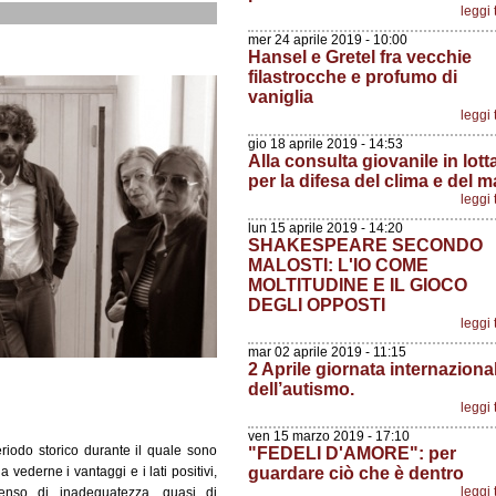
leggi 
mer 24 aprile 2019 - 10:00
Hansel e Gretel fra vecchie
filastrocche e profumo di
vaniglia
leggi 
gio 18 aprile 2019 - 14:53
Alla consulta giovanile in lott
per la difesa del clima e del m
leggi 
lun 15 aprile 2019 - 14:20
SHAKESPEARE SECONDO
MALOSTI: L'IO COME
MOLTITUDINE E IL GIOCO
DEGLI OPPOSTI
leggi 
mar 02 aprile 2019 - 11:15
2 Aprile giornata internaziona
dell’autismo.
leggi 
ven 15 marzo 2019 - 17:10
riodo storico durante il quale sono
"FEDELI D'AMORE": per
a vederne i vantaggi e i lati positivi,
guardare ciò che è dentro
leggi 
nso di inadeguatezza, quasi di