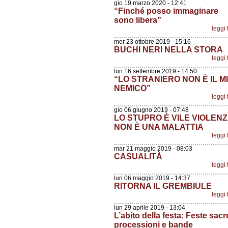
gio 19 marzo 2020 - 12:41
“Finché posso immaginare
sono libera”
leggi 
mer 23 ottobre 2019 - 15:16
BUCHI NERI NELLA STORA
leggi 
lun 16 settembre 2019 - 14:50
“LO STRANIERO NON È IL M
NEMICO”
leggi 
gio 06 giugno 2019 - 07:48
LO STUPRO È VILE VIOLENZ
NON È UNA MALATTIA
leggi 
mar 21 maggio 2019 - 08:03
CASUALITÀ
leggi 
lun 06 maggio 2019 - 14:37
RITORNA IL GREMBIULE
leggi 
lun 29 aprile 2019 - 13:04
L’abito della festa: Feste sacr
processioni e bande