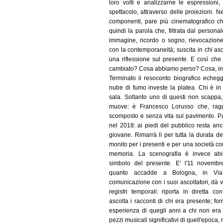
loro volti e analizzarne le espressioni
spettacolo, attraverso delle proiezioni. N
componenti, pare più cinematografico ch
quindi la parola che, filtrata dal personal
immagine, ricordo o sogno, rievocazione 
con la contemporaneità; suscita in chi asco
una riflessione sul presente. E così ch
cambiato? Cosa abbiamo perso? Cosa, inv
Terminato il resoconto biografico echegg
nube di fumo investe la platea. Chi è in 
sala. Soltanto uno di questi non scappa,
muove: è Francesco Lorusso che, raggi
scomposto e senza vita sul pavimento. Pa
nel 2018: ai piedi del pubblico resta an
giovane. Rimarrà lì per tutta la durata de
monito per i presenti e per una società 
memoria. La scenografia è invece abit
simbolo del presente. E' l'11 novembr
quanto accadde a Bologna, in Via 
comunicazione con i suoi ascoltatori, dà v
registri temporali: riporta in diretta c
ascolta i racconti di chi era presente; fo
esperienza di quegli anni a chi non era
pezzi musicali significativi di quell'epoca