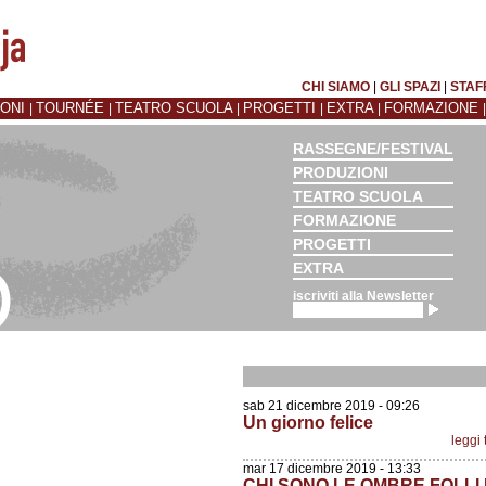
CHI SIAMO
|
GLI SPAZI
|
STAF
IONI
TOURNÉE
TEATRO SCUOLA
PROGETTI
EXTRA
FORMAZIONE
|
|
|
|
|
RASSEGNE/FESTIVAL
PRODUZIONI
TEATRO SCUOLA
FORMAZIONE
PROGETTI
EXTRA
iscriviti alla Newsletter
sab 21 dicembre 2019 - 09:26
Un giorno felice
leggi 
mar 17 dicembre 2019 - 13:33
CHI SONO LE OMBRE FOLLI 