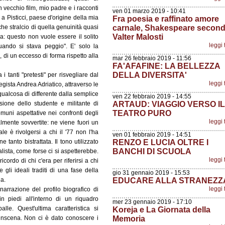
vecchio film, mio padre e i racconti
ven 01 marzo 2019 - 10:41
 a Pisticci, paese d'origine della mia
Fra poesia e raffinato amore
che stralcio di quella genuinità quasi
carnale, Shakespeare secon
Valter Malosti
a: questo non vuole essere il solito
leggi 
uando si stava peggio". E' solo la
 di un eccesso di forma rispetto alla
mar 26 febbraio 2019 - 11:56
FA'AFAFINE: LA BELLEZZA
DELLA DIVERSITA'
i tanti "pretesti" per risvegliare dal
leggi 
egista Andrea Adriatico, attraverso le
qualcosa di differente dalla semplice
ven 22 febbraio 2019 - 14:55
isione dello studente e militante di
ARTAUD: VIAGGIO VERSO IL
TEATRO PURO
uni aspettative nei confronti degli
leggi 
talmente sovvertite: ne viene fuori un
pale è rivolgersi a chi il '77 non l'ha
ven 01 febbraio 2019 - 14:51
 tanto bistrattata. Il tono utilizzato
RENZO E LUCIA OLTRE I
BANCHI DI SCUOLA
ista, come forse ci si aspetterebbe.
leggi 
ricordo di chi c'era per riferirsi a chi
 gli ideali traditi di una fase della
gio 31 gennaio 2019 - 15:53
na.
EDUCARE ALLA STRANEZZ
leggi 
narrazione del profilo biografico di
in piedi all'interno di un riquadro
mer 23 gennaio 2019 - 17:10
lle. Quest'ultima caratteristica si
Koreja e La Giornata della
ssinscena. Non ci è dato conoscere i
Memoria