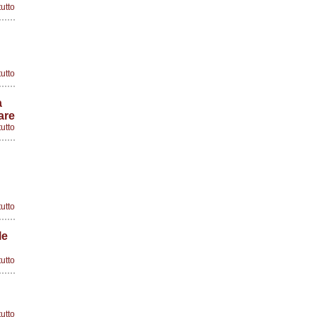
tutto
tutto
a
are
tutto
tutto
le
tutto
tutto