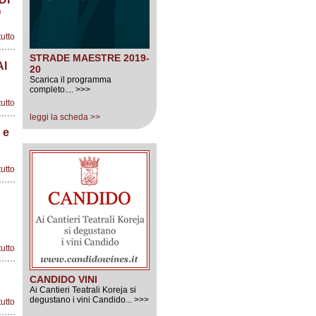
O
tutto
STRADE MAESTRE 2019-
AI
20
Scarica il programma
completo.... >>>
tutto
leggi la scheda >>
 e
tutto
tutto
CANDIDO VINI
Ai Cantieri Teatrali Koreja si
degustano i vini Candido... >>>
tutto