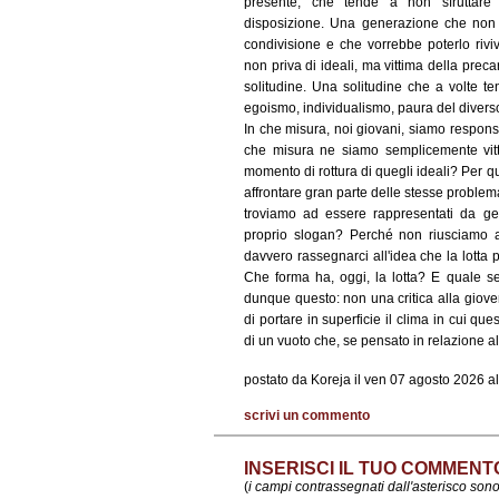
presente, che tende a non sfruttare
disposizione. Una generazione che non 
condivisione e che vorrebbe poterlo riv
non priva di ideali, ma vittima della prec
solitudine. Una solitudine che a volte t
egoismo, individualismo, paura del diverso,
In che misura, noi giovani, siamo responsa
che misura ne siamo semplicemente vitt
momento di rottura di quegli ideali? Per q
affrontare gran parte delle stesse problem
troviamo ad essere rappresentati da gen
proprio slogan? Perché non riusciamo 
davvero rassegnarci all'idea che la lotta 
Che forma ha, oggi, la lotta? E quale s
dunque questo: non una critica alla giov
di portare in superficie il clima in cui qu
di un vuoto che, se pensato in relazione a
postato da Koreja il ven 07 agosto 2026 al
scrivi un commento
INSERISCI IL TUO COMMENT
(
i campi contrassegnati dall'asterisco sono