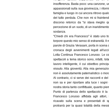
insofferenza. Basta poco: una canzone, un 
appassionati sulla sua giovinezza, i ritorni
famiglia e luogo in cui ancora ritrovo qual
del tutto perduta. Che non mi si fraintend
discorso retorico da "si stava meglio q
percezione di un vuoto, di un inaridimento,
sostanza.
"Chiedi chi era Francesco" è stato uno tra 
torpore questo mio senso di estraneità. Il r
parole di Grazia Verasani, porta in scena 
cronaca degli avvenimenti legati all'ucc
Lotta Continua Francesco Lorusso. Le com
spettacoli a tema storico sono, infatti, to
lavoro intelligente, il cui obiettivo princi
vissuto. Alla gioventù. Alla mia generazione
non è assolutamente paternalistico o moral
Al contrario, ci si serve dei racconti e del 
non sa e per riportare alla luce i sogni e
nostra storia tanto conflittuale, quanto pie
Punto di partenza dello spettacolo è la 
Francesco Lorusso affidata agli attori, 
ricavato sulla scena e presentati di spa
protrarrà per la quasi totalità della me