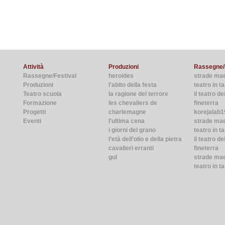
Attività
Produzioni
Rassegne/
Rassegne/Festival
heroides
strade ma
Produzioni
l'abito della festa
teatro in 
Teatro scuola
la ragione del terrore
il teatro de
Formazione
les chevaliers de
fineterra
Progetti
charlemagne
korejalab1
Eventi
l'ultima cena
strade ma
i giorni del grano
teatro in t
l’età dell’olio e della pietra
il teatro de
cavalieri erranti
fineterra
gul
strade mae
teatro in t