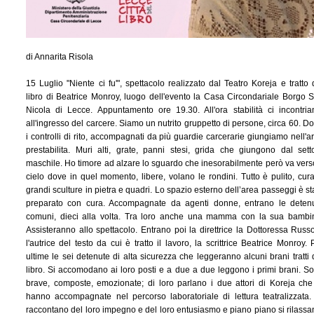
di Annarita Risola
15 Luglio "Niente ci fu'", spettacolo realizzato dal Teatro Koreja e tratto 
libro di Beatrice Monroy, luogo dell'evento la Casa Circondariale Borgo 
Nicola di Lecce. Appuntamento ore 19.30. All'ora stabilità ci incontri
all'ingresso del carcere. Siamo un nutrito gruppetto di persone, circa 60. D
i controlli di rito, accompagnati da più guardie carcerarie giungiamo nell'a
prestabilita. Muri alti, grate, panni stesi, grida che giungono dal sett
maschile. Ho timore ad alzare lo sguardo che inesorabilmente però va verso
cielo dove in quel momento, libere, volano le rondini. Tutto è pulito, cura
grandi sculture in pietra e quadri. Lo spazio esterno dell’area passeggi è st
preparato con cura. Accompagnate da agenti donne, entrano le deten
comuni, dieci alla volta. Tra loro anche una mamma con la sua bambi
Assisteranno allo spettacolo. Entrano poi la direttrice la Dottoressa Russ
l'autrice del testo da cui è tratto il lavoro, la scrittrice Beatrice Monroy. 
ultime le sei detenute di alta sicurezza che leggeranno alcuni brani tratti 
libro. Si accomodano ai loro posti e a due a due leggono i primi brani. S
brave, composte, emozionate; di loro parlano i due attori di Koreja che
hanno accompagnate nel percorso laboratoriale di lettura teatralizzata.
raccontano del loro impegno e del loro entusiasmo e piano piano si rilassa