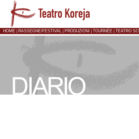
HOME
RASSEGNE/FESTIVAL
PRODUZIONI
TOURNÉE
TEATRO S
|
|
|
|