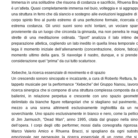
Immersa in una solitudine che risuona di costanza e sacrificio, Rhuena Bra
è un’atleta. Quasi completamente immersa nel buio, volteggia e si aggrapp
una struttura in ferro che dà slancio e sostegno alle evoluzioni leggiadre di
corpo spinto fino al punto estremo di una perfezione formale, ricercata 
estrema costanza. Gli unici suoni sono echi lontani, un vociare spar
provienente da un luogo che circonda la ginnasta, ma non penetra le mag
strette di una meditazione ostinata. “Sport” analizza il lato intimo de
preparazione atletica, cogliendo un lato inedito in quella linea temporale 
lega il momento iniziale dell’allenamento (concentrazione, dolore, fatica)
momento ultimo della gara. Si riavvolge il nastro, dunque, e si prende
considerazione quel “prima” da cui tutto scaturisce.
Xebeche, la ricerca essenziale di movimento e di spazio
Un crescendo sonoro sincopato e incalzante, a cura di Roberto Rettura, fa
tappeto musicale per la performance “Xebeche” del Gruppo Nanou, lavoro
ricerca sinergica che si compone di una struttura complessa composta da o
ballerini, in relazione perpetua e crescente con uno spazio geometr
delimitato da bianche figure rettangolari che si stagliano sul pavimento,
mezzo a una scena altrimenti esclusivamente inghiottita da un n
soverchiante. Uno spazio esclusivamente in bianco e nero, come la pellic
di Jim Jarmusch, “Dead Man”, anno 1995, citata dal gruppo nella sino
dell’opera. I corpi degli otto performer, mossi dalla coreografia rigorosa
Marco Valerio Amico e Rhuena Bracci, si spogliano da ogni substr
emozionale per perseguire la ricerca essenziale di un corpo che si