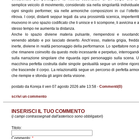
semplice veicolo di movimento, considerato sia nella singolarità individuale
ogni singolo performer, sia nelle armoniche composizioni in cui l’ottetto
ritrova. I corpi, distanti seppur legati da una prossimità scenica, imperterriti
muovono in uno spazio codificato che li unisce e li scompone, li avvicina e a
stesso tempo ne aumenta la distanza.
Anche lo spazio diviene materia pulsante, riempendosi e svuotando
venendo abitato e poi lasciato deserto. Anch’esso, materia grigia, fredd
inerte, diviene in realtà personaggio della performance. Lo spettatore non 
che rimanere coinvolto da questo moto incessante e perpetuo, interrogand
sulla narrazione singolare che riguarda ogni personaggio sulla scena. 
macchina perfetta costruita dalle singole gestualità segue un ordine rigor
che trascende il corpo. La relazionalità segue un percorso di perfetta armo
che riempie e sfonda gli argini della visione.
postato da Koreja il ven 07 agosto 2026 alle 13:58 -
Commenti(0)
scrivi un commento
INSERISCI IL TUO COMMENTO
(
i campi contrassegnati dall'asterisco sono obbligatori
)
Titolo:
Commento:
*