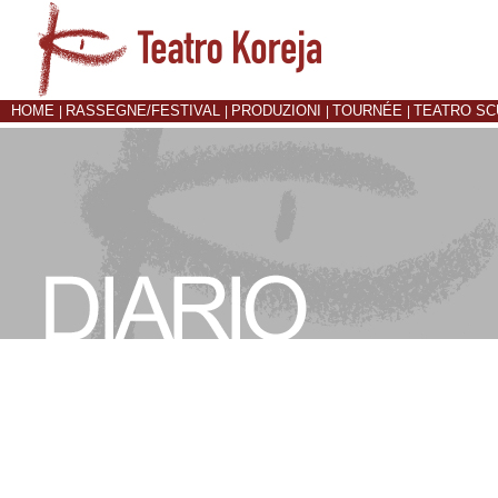
HOME
RASSEGNE/FESTIVAL
PRODUZIONI
TOURNÉE
TEATRO S
|
|
|
|