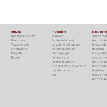
Attività
Produzioni
Rassegne/
Rassegne/Festival
heroides
strade ma
Produzioni
l'abito della festa
teatro in 
Teatro scuola
la ragione del terrore
il teatro de
Formazione
les chevaliers de
fineterra
Progetti
charlemagne
korejalab1
Eventi
l'ultima cena
strade ma
i giorni del grano
teatro in t
l’età dell’olio e della pietra
il teatro de
cavalieri erranti
fineterra
gul
strade mae
teatro in t