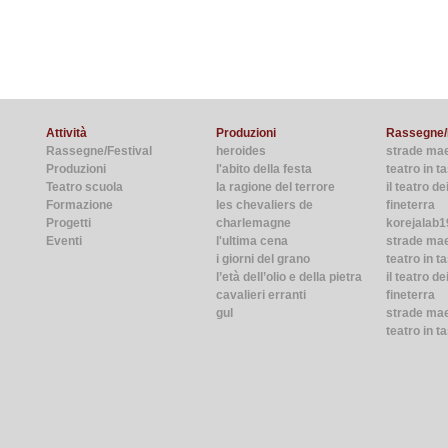
Attività
Produzioni
Rassegne/
Rassegne/Festival
heroides
strade ma
Produzioni
l'abito della festa
teatro in 
Teatro scuola
la ragione del terrore
il teatro de
Formazione
les chevaliers de
fineterra
Progetti
charlemagne
korejalab1
Eventi
l'ultima cena
strade ma
i giorni del grano
teatro in t
l’età dell’olio e della pietra
il teatro de
cavalieri erranti
fineterra
gul
strade mae
teatro in t