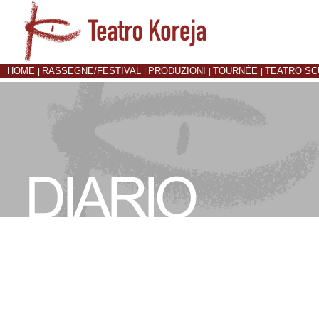
HOME
RASSEGNE/FESTIVAL
PRODUZIONI
TOURNÉE
TEATRO S
|
|
|
|