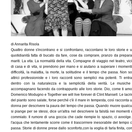
di Annarita Risola
Quattro donne s'incontrano e si confrontano, raccontano le loro storie e 
quotidianità fatta di bucato da fare, cose da comprare, pranzo da prepara
mariti. La vita. La normalità della vita. Compagne di viaggio nel teatro, vic
di casa e di vita, si prendono per mano e si aiutano a superare i momenti
difficoltà, la malattia, la morte, la solitudine e il tempo che passa. Non s
attrici professioniste e i loro racconti sono semplici ma potenti. Ti entr
dentro con la naturalezza e la semplicità della verità. Le musiche
accompagnano facendo da contrappunto alle loro storie. Dio, come ti amo
Domenico Modugno e Together we will live forever di Clint Mansell. Le lacr
del pianto sono salate, forse perché c'è il mare in tempesta, così racconta 
donna per descrivere la paura del tempo che passa. Quando muore qualc
si piange per se stessi, dice un'altra nel descrivere la falsità nei momenti 
commiato. Il rumore di una goccia che cade riempie lo spazio, ci avvolge.
l'acqua che lentamente scorre come il trascorrrere inesorabile del tempo 
passa. Storie di donne prese dallo sconforto,con la voglia di farla finita, con