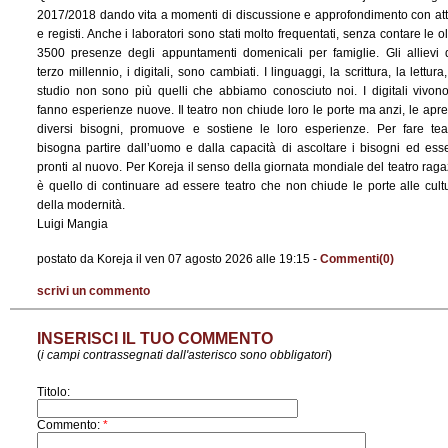
2017/2018 dando vita a momenti di discussione e approfondimento con att
e registi. Anche i laboratori sono stati molto frequentati, senza contare le ol
3500 presenze degli appuntamenti domenicali per famiglie. Gli allievi 
terzo millennio, i digitali, sono cambiati. I linguaggi, la scrittura, la lettura,
studio non sono più quelli che abbiamo conosciuto noi. I digitali vivon
fanno esperienze nuove. Il teatro non chiude loro le porte ma anzi, le apre
diversi bisogni, promuove e sostiene le loro esperienze. Per fare tea
bisogna partire dall’uomo e dalla capacità di ascoltare i bisogni ed ess
pronti al nuovo. Per Koreja il senso della giornata mondiale del teatro raga
è quello di continuare ad essere teatro che non chiude le porte alle cult
della modernità.
Luigi Mangia
postato da Koreja il ven 07 agosto 2026 alle 19:15 -
Commenti(0)
scrivi un commento
INSERISCI IL TUO COMMENTO
(
i campi contrassegnati dall'asterisco sono obbligatori
)
Titolo:
Commento:
*