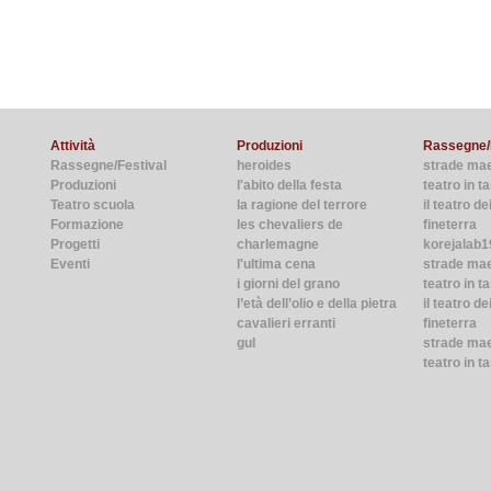
Attività
Produzioni
Rassegne/
Rassegne/Festival
heroides
strade ma
Produzioni
l'abito della festa
teatro in 
Teatro scuola
la ragione del terrore
il teatro de
Formazione
les chevaliers de
fineterra
Progetti
charlemagne
korejalab1
Eventi
l'ultima cena
strade ma
i giorni del grano
teatro in t
l’età dell’olio e della pietra
il teatro de
cavalieri erranti
fineterra
gul
strade mae
teatro in t