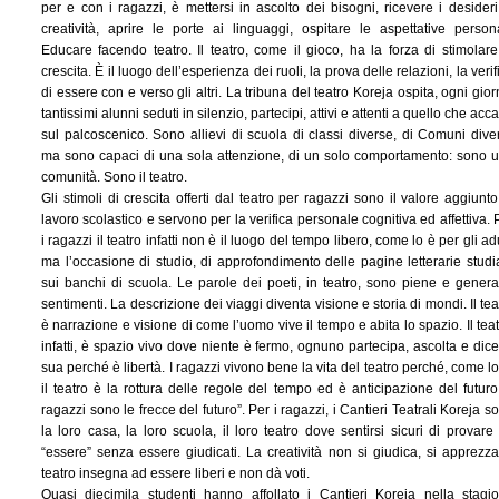
per e con i ragazzi, è mettersi in ascolto dei bisogni, ricevere i desideri
creatività, aprire le porte ai linguaggi, ospitare le aspettative persona
Educare facendo teatro. Il teatro, come il gioco, ha la forza di stimolare
crescita. È il luogo dell’esperienza dei ruoli, la prova delle relazioni, la verif
di essere con e verso gli altri. La tribuna del teatro Koreja ospita, ogni gior
tantissimi alunni seduti in silenzio, partecipi, attivi e attenti a quello che acc
sul palcoscenico. Sono allievi di scuola di classi diverse, di Comuni diver
ma sono capaci di una sola attenzione, di un solo comportamento: sono 
comunità. Sono il teatro.
Gli stimoli di crescita offerti dal teatro per ragazzi sono il valore aggiunto
lavoro scolastico e servono per la verifica personale cognitiva ed affettiva. 
i ragazzi il teatro infatti non è il luogo del tempo libero, come lo è per gli adu
ma l’occasione di studio, di approfondimento delle pagine letterarie studi
sui banchi di scuola. Le parole dei poeti, in teatro, sono piene e gener
sentimenti. La descrizione dei viaggi diventa visione e storia di mondi. Il tea
è narrazione e visione di come l’uomo vive il tempo e abita lo spazio. Il teat
infatti, è spazio vivo dove niente è fermo, ognuno partecipa, ascolta e dice
sua perché è libertà. I ragazzi vivono bene la vita del teatro perché, come lo
il teatro è la rottura delle regole del tempo ed è anticipazione del futuro:
ragazzi sono le frecce del futuro”. Per i ragazzi, i Cantieri Teatrali Koreja s
la loro casa, la loro scuola, il loro teatro dove sentirsi sicuri di provare
“essere” senza essere giudicati. La creatività non si giudica, si apprezza:
teatro insegna ad essere liberi e non dà voti.
Quasi diecimila studenti hanno affollato i Cantieri Koreja nella stagi