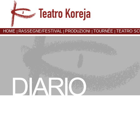
HOME
RASSEGNE/FESTIVAL
PRODUZIONI
TOURNÉE
TEATRO S
|
|
|
|