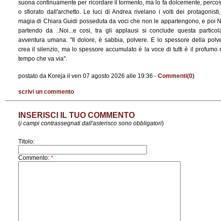
suona continuamente per ricordare il tormento, ma lo fa dolcemente, perco
o sfiorato dall'archetto. Le luci di Andrea rivelano i volti dei protagonisti,
magia di Chiara Guidi posseduta da voci che non le appartengono, e poi N
partendo da ..Noi...e cosi, tra gli applausi si conclude questa particol
avventura umana. "Il dolore, è sabbia, polvere. E lo spessore della polv
crea il silenzio, ma lo spessore accumulato è la voce di tutti è il profumo 
tempo che va via".
postato da Koreja il ven 07 agosto 2026 alle 19:36 -
Commenti(0)
scrivi un commento
INSERISCI IL TUO COMMENTO
(
i campi contrassegnati dall'asterisco sono obbligatori
)
Titolo:
Commento:
*