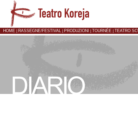
HOME
RASSEGNE/FESTIVAL
PRODUZIONI
TOURNÉE
TEATRO S
|
|
|
|