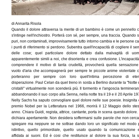
di Annarita Risola
Quando il dolore attraversa la mente di un bambino è come un pennello 
s'intinge nell'inchiostro. Porterà con sé, per sempre, una traccia. Quando s
puri, non contaminati, improvvisamente tutto intorno cambia e le persone ca
i punti di riferimento si perdono. Subentra quell'incapacità di cogliere il se
delle cose; quel particolare dolore dettato dalla malvagità di uom
apparentemente simili a noi, che disorienta e crea confusione. L'incapacità
comprendere il motivo di tanta crudeltà, provocherà quella sensazione
vuoto d'aria che accompagnerà per sempre le piccole anime violentate 
porteranno per sempre con loro quell'intima percezione di ete
disperazione. Paul Celan da quel treno in sosta a Berlino durante la "Notte 
cristalli" virtualmente non scenderà più. Il tormento e l'angoscia terminera
abbandonando il suo corpo alla Senna, nella notte tra il 19 e il 20 Aprile 19
Nelly Sachs ha saputo convogliare quel dolore nelle sue poesie. Insignita 
premio Nobel per la Letteratura nel 1966, morirà il 12 Maggio dello ste
anno. Chiara Guidi, regista, attrice, cantante, porta in scena questo dolore.
dichiara apertamente. Non desidera soffermarsi sulle parole che non cerca
spiegare ma neppure se ne sottrae dando loro un significato nel modo 
istintivo, quello primordiale, quello usato quando la comunicazione 
affidata ai suoni. Ed è cosi che restituisce al dolore la sua forza, la 