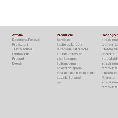
Attività
Produzioni
Rassegne/
Rassegne/Festival
heroides
strade ma
Produzioni
l'abito della festa
teatro in 
Teatro scuola
la ragione del terrore
il teatro de
Formazione
les chevaliers de
fineterra
Progetti
charlemagne
korejalab1
Eventi
l'ultima cena
strade ma
i giorni del grano
teatro in t
l’età dell’olio e della pietra
il teatro de
cavalieri erranti
fineterra
gul
strade mae
teatro in t