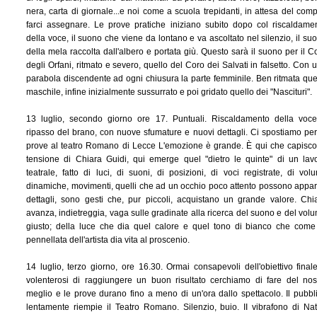
nera, carta di giornale...e noi come a scuola trepidanti, in attesa del comp
farci assegnare. Le prove pratiche iniziano subito dopo col riscaldame
della voce, il suono che viene da lontano e va ascoltato nel silenzio, il su
della mela raccolta dall'albero e portata giù. Questo sarà il suono per il C
degli Orfani, ritmato e severo, quello del Coro dei Salvati in falsetto. Con 
parabola discendente ad ogni chiusura la parte femminile. Ben ritmata que
maschile, infine inizialmente sussurrato e poi gridato quello dei "Nascituri".
13 luglio, secondo giorno ore 17. Puntuali. Riscaldamento della voc
ripasso del brano, con nuove sfumature e nuovi dettagli. Ci spostiamo per
prove al teatro Romano di Lecce L'emozione è grande. È qui che capisco
tensione di Chiara Guidi, qui emerge quel "dietro le quinte" di un lav
teatrale, fatto di luci, di suoni, di posizioni, di voci registrate, di volu
dinamiche, movimenti, quelli che ad un occhio poco attento possono appar
dettagli, sono gesti che, pur piccoli, acquistano un grande valore. Chi
avanza, indietreggia, vaga sulle gradinate alla ricerca del suono e del vol
giusto; della luce che dia quel calore e quel tono di bianco che come
pennellata dell'artista dia vita al proscenio.
14 luglio, terzo giorno, ore 16.30. Ormai consapevoli dell'obiettivo final
volenterosi di raggiungere un buon risultato cerchiamo di fare del nos
meglio e le prove durano fino a meno di un'ora dallo spettacolo. Il pubbl
lentamente riempie il Teatro Romano. Silenzio, buio. II vibrafono di Na