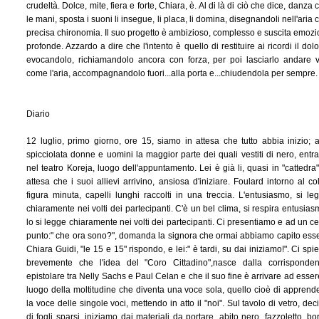
crudeltà. Dolce, mite, fiera e forte, Chiara, è. Al di là di ciò che dice, danza 
le mani, sposta i suoni li insegue, li placa, li domina, disegnandoli nell'aria 
precisa chironomia. Il suo progetto è ambizioso, complesso e suscita emozi
profonde. Azzardo a dire che l'intento è quello di restituire ai ricordi il dolo
evocandolo, richiamandolo ancora con forza, per poi lasciarlo andare v
come l'aria, accompagnandolo fuori...alla porta e...chiudendola per sempre.
Diario
12 luglio, primo giorno, ore 15, siamo in attesa che tutto abbia inizio; a
spicciolata donne e uomini la maggior parte dei quali vestiti di nero, entr
nel teatro Koreja, luogo dell'appuntamento. Lei è già li, quasi in "cattedra"
attesa che i suoi allievi arrivino, ansiosa d'iniziare. Foulard intorno al col
figura minuta, capelli lunghi raccolti in una treccia. L'entusiasmo, si le
chiaramente nei volti dei partecipanti. C'è un bel clima, si respira entusias
lo si legge chiaramente nei volti dei partecipanti. Ci presentiamo e ad un ce
punto:" che ora sono?", domanda la signora che ormai abbiamo capito ess
Chiara Guidi, "le 15 e 15" rispondo, e lei:" è tardi, su dai iniziamo!". Ci spi
brevemente che l'idea del "Coro Cittadino",nasce dalla corrisponde
epistolare tra Nelly Sachs e Paul Celan e che il suo fine è arrivare ad essere
luogo della moltitudine che diventa una voce sola, quello cioè di apprend
la voce delle singole voci, mettendo in atto il "noi". Sul tavolo di vetro, dec
di fogli sparsi, iniziamo dai materiali da portare, abito nero, fazzoletto, bo