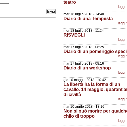
teatro
leggi 
mer 18 luglio 2018 - 14:40
Diario di una Tempesta
leggi 
mer 18 luglio 2018 - 11:24
RISVEGLI
leggi 
mar 17 luglio 2018 - 08:25
Diario di un pomeriggio speci
leggi 
mar 17 luglio 2018 - 08:16
Diario di un workshop
leggi 
gio 10 maggio 2018 - 10:42
La libertà ha la forma di un
cavallo. 14 maggio, quarant’a
di civiltà
leggi 
mar 10 aprile 2018 - 13:16
Non si può morire per qualch
chilo di troppo
leggi 