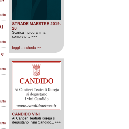
O
tutto
STRADE MAESTRE 2019-
AI
20
Scarica il programma
completo.... >>>
tutto
leggi la scheda >>
 e
tutto
tutto
CANDIDO VINI
Ai Cantieri Teatrali Koreja si
degustano i vini Candido... >>>
tutto