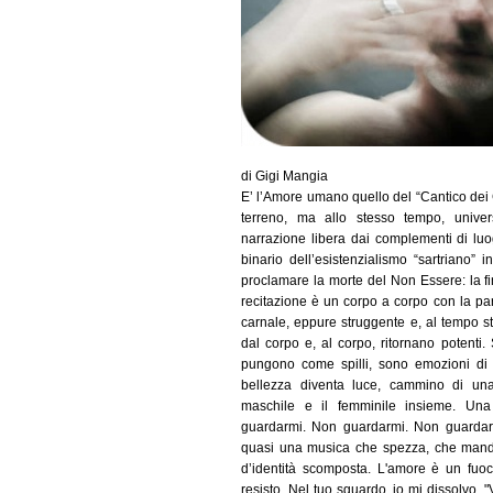
di Gigi Mangia
E’ l’Amore umano quello del “Cantico dei 
terreno, ma allo stesso tempo, univer
narrazione libera dai complementi di luo
binario dell’esistenzialismo “sartriano” i
proclamare la morte del Non Essere: la fin
recitazione è un corpo a corpo con la par
carnale, eppure struggente e, al tempo s
dal corpo e, al corpo, ritornano potenti
pungono come spilli, sono emozioni di 
bellezza diventa luce, cammino di una
maschile e il femminile insieme. Una
guardarmi. Non guardarmi. Non guardarm
quasi una musica che spezza, che manda
d’identità scomposta. L'amore è un fuo
resisto. Nel tuo sguardo, io mi dissolvo. 