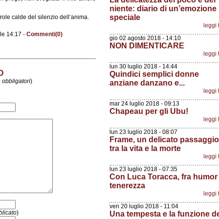
niente: diario di un’emozione
speciale
role calde del silenzio dell’anima.
leggi 
le 14:17 -
Commenti(0)
gio 02 agosto 2018 - 14:10
NON DIMENTICARE
leggi 
lun 30 luglio 2018 - 14:44
O
Quindici semplici donne
 obbligatori
)
anziane danzano e...
leggi 
mar 24 luglio 2018 - 09:13
Chapeau per gli Ubu!
leggi 
lun 23 luglio 2018 - 08:07
Frame, un delicato passaggio
tra la vita e la morte
leggi 
lun 23 luglio 2018 - 07:35
Con Luca Toracca, fra humor
tenerezza
leggi 
ven 20 luglio 2018 - 11:04
licato
)
Una tempesta e la funzione d