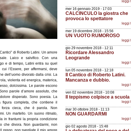
leggi 
mer 16 gennaio 2019 - 17:03
CALCINCULO la giostra che
provoca lo spettatore
leggi 
mer 19 dicembre 2018 - 15:56
UN VUOTO RUMOROSO
leggi 
gio 29 novembre 2018 - 12:11
Ricordare Alessandro
Cantici” di Roberto Latini. Un amore
Leogrande
sale. Laico e salvifico. Con una
leggi 
go e di tempo, Latini entra su quel
n cui l’Essere, per affermarsi, deve
lun 05 novembre 2018 - 12:18
Il Cantico di Roberto Latini.
e dell’uomo divorato dalla crisi. La
Mancanza e dubbio.
ola, violenta ed energica, materica,
leggi 
tesso, dolcissima. Le parole escono
. Sono parole d’amore assoluto, che
ven 02 novembre 2018 - 10:08
Il teppismo colpisce a scuola
dolore disperato. Sono poesia. La
leggi 
 figura completa, che contiene il
 forza cieca, che è parola. Non
mar 30 ottobre 2018 - 11:13
i. Un martello. Un suono ritmato,
NON GUARDARMI
leggi 
 in frantumi la propria condizione
co che divora. Non guardarmi, non
gio 02 agosto 2018 - 15:48
"Vi prego, non svegliate il mio amore
La delicatezza del poco e del