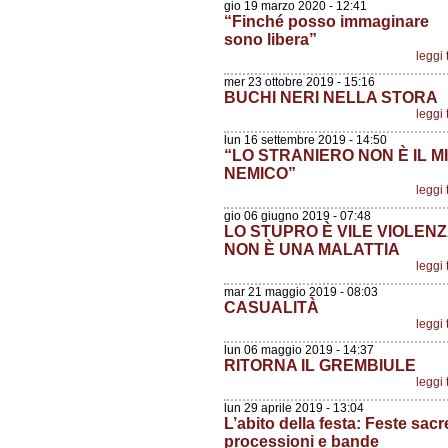
gio 19 marzo 2020 - 12:41
“Finché posso immaginare
sono libera”
leggi 
mer 23 ottobre 2019 - 15:16
BUCHI NERI NELLA STORA
leggi 
lun 16 settembre 2019 - 14:50
“LO STRANIERO NON È IL M
NEMICO”
leggi 
gio 06 giugno 2019 - 07:48
LO STUPRO È VILE VIOLENZ
NON È UNA MALATTIA
leggi 
mar 21 maggio 2019 - 08:03
CASUALITÀ
leggi 
lun 06 maggio 2019 - 14:37
RITORNA IL GREMBIULE
leggi 
lun 29 aprile 2019 - 13:04
L’abito della festa: Feste sacr
processioni e bande