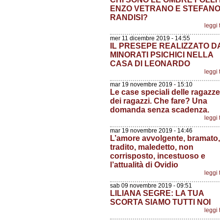
ENZO VETRANO E STEFAN
RANDISI?
leggi 
mer 11 dicembre 2019 - 14:55
IL PRESEPE REALIZZATO D
MINORATI PSICHICI NELLA
CASA DI LEONARDO
leggi 
mar 19 novembre 2019 - 15:10
Le case speciali delle ragazze
dei ragazzi. Che fare? Una
domanda senza scadenza.
leggi 
mar 19 novembre 2019 - 14:46
L’amore avvolgente, bramato,
tradito, maledetto, non
corrisposto, incestuoso e
l’attualità di Ovidio
leggi 
sab 09 novembre 2019 - 09:51
LILIANA SEGRE: LA TUA
SCORTA SIAMO TUTTI NOI
leggi 