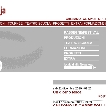
CHI SIAMO
|
GLI SPAZI
|
STAF
IONI
TOURNÉE
TEATRO SCUOLA
PROGETTI
EXTRA
FORMAZIONE
|
|
|
|
|
RASSEGNE/FESTIVAL
PRODUZIONI
TEATRO SCUOLA
FORMAZIONE
PROGETTI
EXTRA
iscriviti alla Newsletter
sab 21 dicembre 2019 - 09:26
Un giorno felice
leggi 
mar 17 dicembre 2019 - 13:33
CHI SONO LE OMBRE FOLLI 