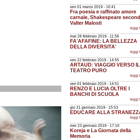
ven 01 marzo 2019 - 10:41
Fra poesia e raffinato amore
carnale, Shakespeare secon
Valter Malosti
leggi 
mar 26 febbraio 2019 - 11:56
FA'AFAFINE: LA BELLEZZA
DELLA DIVERSITA'
leggi 
ven 22 febbraio 2019 - 14:55
ARTAUD: VIAGGIO VERSO IL
TEATRO PURO
leggi 
ven 01 febbraio 2019 - 14:51
RENZO E LUCIA OLTRE I
BANCHI DI SCUOLA
leggi 
gio 31 gennaio 2019 - 15:53
EDUCARE ALLA STRANEZZ
leggi 
mer 23 gennaio 2019 - 17:10
Koreja e La Giornata della
Memoria