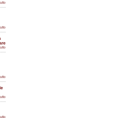
tutto
tutto
a
are
tutto
tutto
le
tutto
tutto