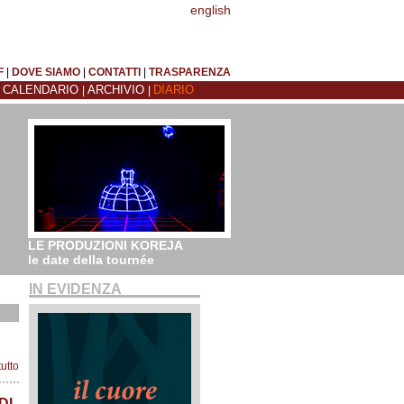
english
F
|
DOVE SIAMO
|
CONTATTI
|
TRASPARENZA
CALENDARIO
ARCHIVIO
DIARIO
|
|
|
LE PRODUZIONI KOREJA
le date della tournée
IN EVIDENZA
tutto
DI