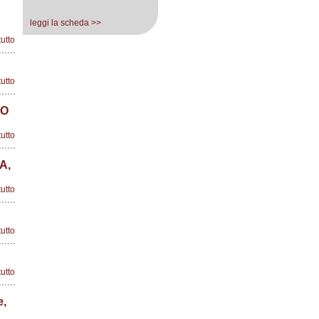
leggi la scheda >>
tutto
tutto
IO
tutto
A,
tutto
tutto
tutto
e,