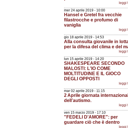
leggi 
mer 24 aprile 2019 - 10:00
Hansel e Gretel fra vecchie
filastrocche e profumo di
vaniglia
leggi 
gio 18 aprile 2019 - 14:53
Alla consulta giovanile in lott
per la difesa del clima e del m
leggi 
lun 15 aprile 2019 - 14:20
SHAKESPEARE SECONDO
MALOSTI: L'IO COME
MOLTITUDINE E IL GIOCO
DEGLI OPPOSTI
leggi 
mar 02 aprile 2019 - 11:15
2 Aprile giornata internaziona
dell’autismo.
leggi 
ven 15 marzo 2019 - 17:10
"FEDELI D'AMORE": per
guardare ciò che è dentro
leggi 