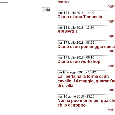
teatro
leggi 
mer 18 luglio 2018 - 14:40
Diario di una Tempesta
leggi 
mer 18 luglio 2018 - 11:24
RISVEGLI
leggi 
mar 17 luglio 2018 - 08:25
Diario di un pomeriggio speci
leggi 
mar 17 luglio 2018 - 08:16
Diario di un workshop
leggi 
gio 10 maggio 2018 - 10:42
La libertà ha la forma di un
cavallo. 14 maggio, quarant’a
di civiltà
leggi 
mar 10 aprile 2018 - 13:16
Non si può morire per qualch
chilo di troppo
leggi 