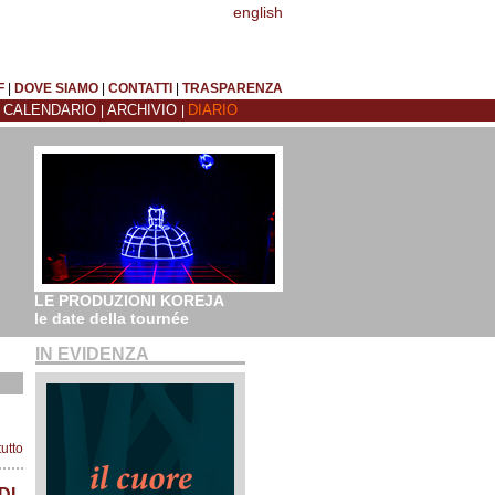
english
F
|
DOVE SIAMO
|
CONTATTI
|
TRASPARENZA
CALENDARIO
ARCHIVIO
DIARIO
|
|
|
LE PRODUZIONI KOREJA
le date della tournée
IN EVIDENZA
tutto
DI