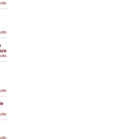
tutto
tutto
a
are
tutto
tutto
le
tutto
tutto