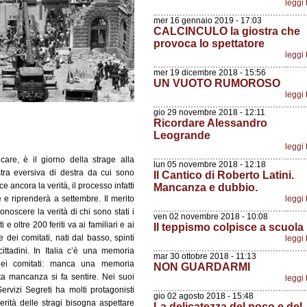
leggi 
mer 16 gennaio 2019 - 17:03
CALCINCULO la giostra che
provoca lo spettatore
leggi 
mer 19 dicembre 2018 - 15:56
UN VUOTO RUMOROSO
leggi 
gio 29 novembre 2018 - 12:11
Ricordare Alessandro
Leogrande
leggi 
are, è il giorno della strage alla
lun 05 novembre 2018 - 12:18
tra eversiva di destra da cui sono
Il Cantico di Roberto Latini.
 ancora la verità, il processo infatti
Mancanza e dubbio.
 e riprenderà a settembre. Il merito
leggi 
noscere la verità di chi sono stati i
ven 02 novembre 2018 - 10:08
 e oltre 200 feriti va ai familiari e ai
Il teppismo colpisce a scuola
ese dei comitati, nati dal basso, spinti
leggi 
cittadini. In Italia c’è una memoria
mar 30 ottobre 2018 - 11:13
 dei comitati: manca una memoria
NON GUARDARMI
ta mancanza si fa sentire. Nei suoi
leggi 
ervizi Segreti ha molti protagonisti
gio 02 agosto 2018 - 15:48
erità delle stragi bisogna aspettare
La delicatezza del poco e del