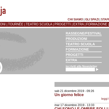
CHI SIAMO
|
GLI SPAZI
|
STAF
IONI
TOURNÉE
TEATRO SCUOLA
PROGETTI
EXTRA
FORMAZIONE
|
|
|
|
|
RASSEGNE/FESTIVAL
PRODUZIONI
TEATRO SCUOLA
FORMAZIONE
PROGETTI
EXTRA
iscriviti alla Newsletter
sab 21 dicembre 2019 - 09:26
Un giorno felice
leggi 
mar 17 dicembre 2019 - 13:33
CHI SONO LE OMBRE FOLLI 