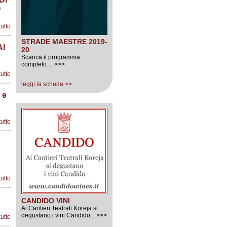
O
tutto
STRADE MAESTRE 2019-
AI
20
Scarica il programma
completo.... >>>
tutto
leggi la scheda >>
 e
tutto
tutto
CANDIDO VINI
Ai Cantieri Teatrali Koreja si
degustano i vini Candido... >>>
tutto