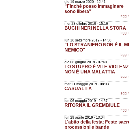
gio 19 marzo 2020 - 12:41
“Finché posso immaginare
sono libera”
leggi 
mer 23 ottobre 2019 - 15:16
BUCHI NERI NELLA STORA
leggi 
lun 16 settembre 2019 - 14:50
“LO STRANIERO NON È IL M
NEMICO”
leggi 
gio 06 giugno 2019 - 07:48
LO STUPRO È VILE VIOLENZ
NON È UNA MALATTIA
leggi 
mar 21 maggio 2019 - 08:03
CASUALITÀ
leggi 
lun 06 maggio 2019 - 14:37
RITORNA IL GREMBIULE
leggi 
lun 29 aprile 2019 - 13:04
L’abito della festa: Feste sacr
processioni e bande