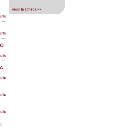
leggi la scheda >>
tutto
tutto
IO
tutto
A,
tutto
tutto
tutto
e,