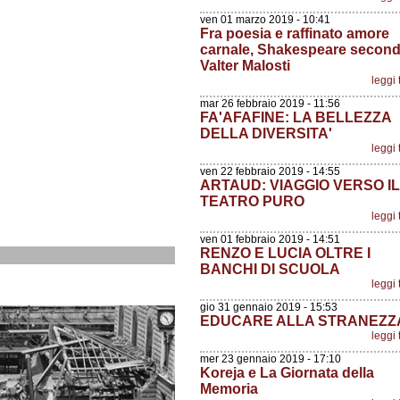
ven 01 marzo 2019 - 10:41
Fra poesia e raffinato amore
carnale, Shakespeare secon
Valter Malosti
leggi 
mar 26 febbraio 2019 - 11:56
FA'AFAFINE: LA BELLEZZA
DELLA DIVERSITA'
leggi 
ven 22 febbraio 2019 - 14:55
ARTAUD: VIAGGIO VERSO IL
TEATRO PURO
leggi 
ven 01 febbraio 2019 - 14:51
RENZO E LUCIA OLTRE I
BANCHI DI SCUOLA
leggi 
gio 31 gennaio 2019 - 15:53
EDUCARE ALLA STRANEZZ
leggi 
mer 23 gennaio 2019 - 17:10
Koreja e La Giornata della
Memoria