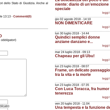
i dello Stato di Giustizia. Anche al
niente: diario di un’emozione
speciale
leggi 
le 13:13 -
Commenti(0)
gio 02 agosto 2018 - 14:10
NON DIMENTICARE
leggi 
lun 30 luglio 2018 - 14:44
O
Quindici semplici donne
 obbligatori
)
anziane danzano e...
leggi 
mar 24 luglio 2018 - 09:13
Chapeau per gli Ubu!
leggi 
lun 23 luglio 2018 - 08:07
Frame, un delicato passaggio
tra la vita e la morte
leggi 
lun 23 luglio 2018 - 07:35
Con Luca Toracca, fra humor
tenerezza
leggi 
ven 20 luglio 2018 - 11:04
licato
)
Una tempesta e la funzione d