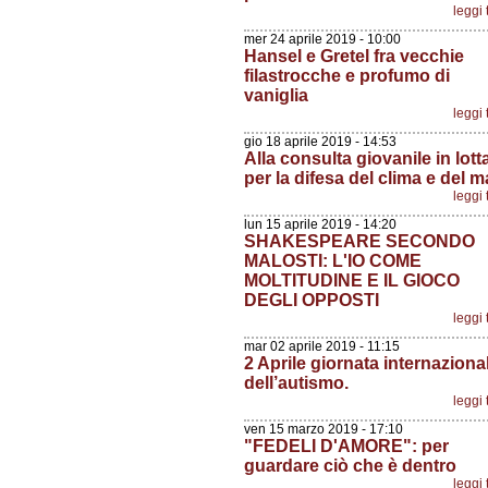
leggi 
mer 24 aprile 2019 - 10:00
Hansel e Gretel fra vecchie
filastrocche e profumo di
vaniglia
leggi 
gio 18 aprile 2019 - 14:53
Alla consulta giovanile in lott
per la difesa del clima e del m
leggi 
lun 15 aprile 2019 - 14:20
SHAKESPEARE SECONDO
MALOSTI: L'IO COME
MOLTITUDINE E IL GIOCO
DEGLI OPPOSTI
leggi 
mar 02 aprile 2019 - 11:15
2 Aprile giornata internaziona
dell’autismo.
leggi 
ven 15 marzo 2019 - 17:10
"FEDELI D'AMORE": per
guardare ciò che è dentro
leggi 