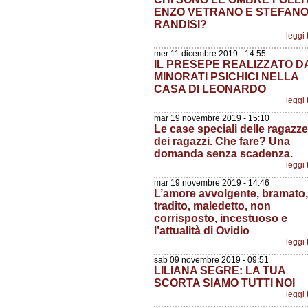
ENZO VETRANO E STEFAN
RANDISI?
leggi 
mer 11 dicembre 2019 - 14:55
IL PRESEPE REALIZZATO D
MINORATI PSICHICI NELLA
CASA DI LEONARDO
leggi 
mar 19 novembre 2019 - 15:10
Le case speciali delle ragazze
dei ragazzi. Che fare? Una
domanda senza scadenza.
leggi 
mar 19 novembre 2019 - 14:46
L’amore avvolgente, bramato,
tradito, maledetto, non
corrisposto, incestuoso e
l’attualità di Ovidio
leggi 
sab 09 novembre 2019 - 09:51
LILIANA SEGRE: LA TUA
SCORTA SIAMO TUTTI NOI
leggi 