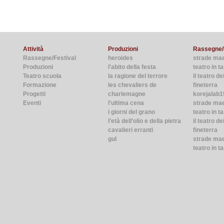
Attività
Produzioni
Rassegne/
Rassegne/Festival
heroides
strade ma
Produzioni
l'abito della festa
teatro in 
Teatro scuola
la ragione del terrore
il teatro de
Formazione
les chevaliers de
fineterra
Progetti
charlemagne
korejalab1
Eventi
l'ultima cena
strade ma
i giorni del grano
teatro in t
l’età dell’olio e della pietra
il teatro de
cavalieri erranti
fineterra
gul
strade mae
teatro in t