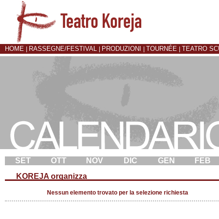
HOME
RASSEGNE/FESTIVAL
PRODUZIONI
TOURNÉE
TEATRO S
|
|
|
|
SET
OTT
NOV
DIC
GEN
FEB
KOREJA organizza
Nessun elemento trovato per la selezione richiesta