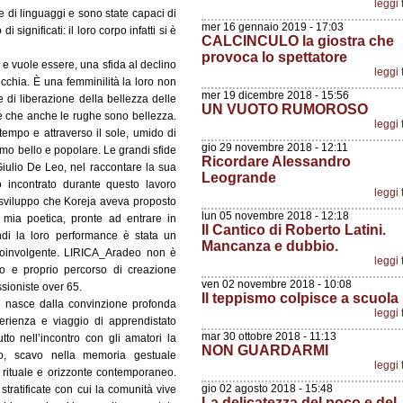
leggi 
e di linguaggi e sono state capaci di
mer 16 gennaio 2019 - 17:03
significati: il loro corpo infatti si è
CALCINCULO la giostra che
provoca lo spettatore
e vuole essere, una sfida al declino
leggi 
chia. È una femminilità la loro non
mer 19 dicembre 2018 - 15:56
e di liberazione della bellezza delle
UN VUOTO RUMOROSO
re che anche le rughe sono bellezza.
leggi 
 tempo e attraverso il sole, umido di
gio 29 novembre 2018 - 12:11
smo bello e popolare. Le grandi sfide
Ricordare Alessandro
Giulio De Leo, nel raccontare la sua
Leogrande
o incontrato durante questo lavoro
leggi 
 sviluppo che Koreja aveva proposto
lun 05 novembre 2018 - 12:18
 mia poetica, pronte ad entrare in
Il Cantico di Roberto Latini.
di la loro performance è stata un
Mancanza e dubbio.
oinvolgente. LIRICA_Aradeo non è
leggi 
o e proprio percorso di creazione
ven 02 novembre 2018 - 10:08
ssioniste over 65.
Il teppismo colpisce a scuola
i nasce dalla convinzione profonda
leggi 
sperienza e viaggio di apprendistato
mar 30 ottobre 2018 - 11:13
tto nell’incontro con gli amatori la
NON GUARDARMI
o, scavo nella memoria gestuale
leggi 
o rituale e orizzonte contemporaneo.
gio 02 agosto 2018 - 15:48
tratificate con cui la comunità vive
La delicatezza del poco e del