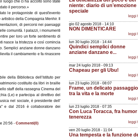
del luogo che ci ha accolto sono state
niente: diario di un’emozione
dato il percorso.»
speciale
dato le protagoniste di quest'evento
leggi 
re artistico della Compagnia Menhir. Il
gio 02 agosto 2018 - 14:10
imentazioni, di percorsi nei paesaggi
NON DIMENTICARE
 delle comunità. I palazzi, i monumenti
leggi 
tire per loro un forte sentimento di
lun 30 luglio 2018 - 14:44
enti nasce la tristezza e così comincia
Quindici semplici donne
lino. Semplici anziane donne danzano
anziane danzano e...
 lievita il cambiamento e fa rinascere
leggi 
mar 24 luglio 2018 - 09:13
Chapeau per gli Ubu!
leggi 
e della Biblioteca dell’Istituto per
rimonio costituito da libri in braille
lun 23 luglio 2018 - 08:07
Frame, un delicato passaggio
dello staff della rassegna Cinema del
tra la vita e la morte
ia (Le) e partecipa al direttivo del
leggi 
sica nel sociale, è presidente dell'
ra" e dal 2016 è collaboratore dei
lun 23 luglio 2018 - 07:35
Con Luca Toracca, fra humor
tenerezza
leggi 
le 20:56 -
Commenti(0)
ven 20 luglio 2018 - 11:04
Una tempesta e la funzione d