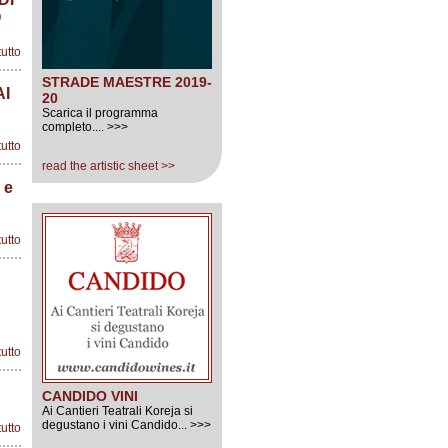
O
tutto
STRADE MAESTRE 2019-
AI
20
Scarica il programma
completo.... >>>
tutto
read the artistic sheet >>
 e
tutto
tutto
CANDIDO VINI
Ai Cantieri Teatrali Koreja si
degustano i vini Candido... >>>
tutto