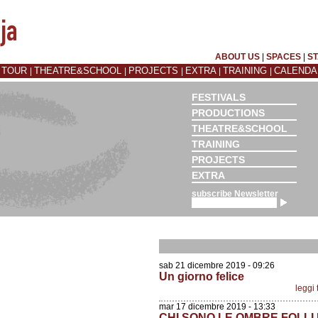
ABOUT US
|
SPACES
|
ST
 TOUR
THEATRE&SCHOOL
PROJECTS
EXTRA
TRAINING
CALEND
|
|
|
|
|
FESTIVALS
PRODUCTIONS
THEATRE&SCHOOL
TRAINING
PROJECTS
EXTRA
subscribe Newsletter
sab 21 dicembre 2019 - 09:26
Un giorno felice
leggi 
mar 17 dicembre 2019 - 13:33
CHI SONO LE OMBRE FOLLI 