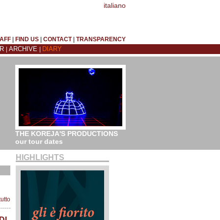
italiano
AFF
|
FIND US
|
CONTACT
|
TRANSPARENCY
AR
ARCHIVE
DIARY
|
|
THE KOREJA'S PRODUCTIONS
our tour dates
HIGHLIGHTS
tutto
DI