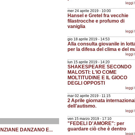
leggi 
mer 24 aprile 2019 - 10:00
Hansel e Gretel fra vecchie
filastrocche e profumo di
vaniglia
leggi 
gio 18 aprile 2019 - 14:53
Alla consulta giovanile in lott
per la difesa del clima e del m
leggi 
lun 15 aprile 2019 - 14:20
SHAKESPEARE SECONDO
MALOSTI: L'IO COME
MOLTITUDINE E IL GIOCO
DEGLI OPPOSTI
leggi 
mar 02 aprile 2019 - 11:15
2 Aprile giornata internaziona
dell’autismo.
leggi 
ven 15 marzo 2019 - 17:10
"FEDELI D'AMORE": per
guardare ciò che è dentro
ANZIANE DANZANO E...
leggi 