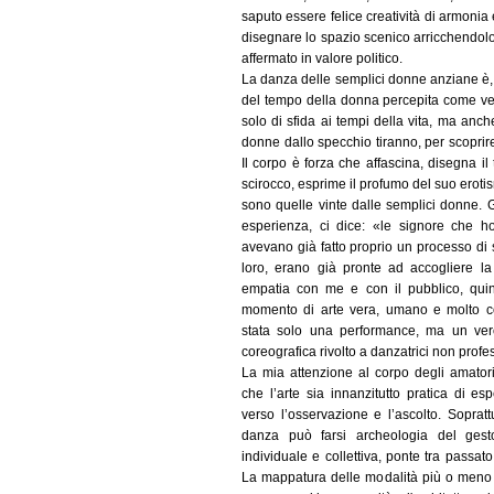
saputo essere felice creatività di armonia 
disegnare lo spazio scenico arricchendolo di 
affermato in valore politico.
La danza delle semplici donne anziane è, 
del tempo della donna percepita come vec
solo di sfida ai tempi della vita, ma anch
donne dallo specchio tiranno, per scopri
Il corpo è forza che affascina, disegna il
scirocco, esprime il profumo del suo eroti
sono quelle vinte dalle semplici donne. 
esperienza, ci dice: «le signore che h
avevano già fatto proprio un processo di
loro, erano già pronte ad accogliere la
empatia con me e con il pubblico, quin
momento di arte vera, umano e molto c
stata solo una performance, ma un ver
coreografica rivolto a danzatrici non profe
La mia attenzione al corpo degli amator
che l’arte sia innanzitutto pratica di e
verso l’osservazione e l’ascolto. Soprattu
danza può farsi archeologia del gest
individuale e collettiva, ponte tra passat
La mappatura delle modalità più o meno s