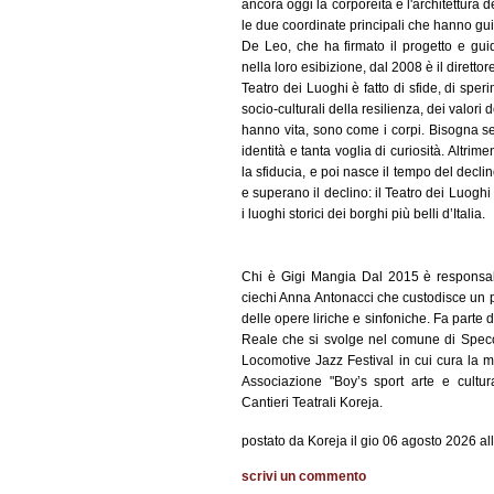
ancora oggi la corporeità e l'architettura 
le due coordinate principali che hanno gui
De Leo, che ha firmato il progetto e gui
nella loro esibizione, dal 2008 è il diretto
Teatro dei Luoghi è fatto di sfide, di sper
socio-culturali della resilienza, dei valori
hanno vita, sono come i corpi. Bisogna sen
identità e tanta voglia di curiosità. Altrim
la sfiducia, e poi nasce il tempo del dec
e superano il declino: il Teatro dei Luoghi
i luoghi storici dei borghi più belli d’Italia.
Chi è Gigi Mangia Dal 2015 è responsabil
ciechi Anna Antonacci che custodisce un pat
delle opere liriche e sinfoniche. Fa parte 
Reale che si svolge nel comune di Specch
Locomotive Jazz Festival in cui cura la mu
Associazione "Boy’s sport arte e cultu
Cantieri Teatrali Koreja.
postato da Koreja il gio 06 agosto 2026 al
scrivi un commento