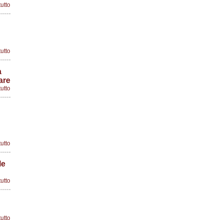
tutto
tutto
a
are
tutto
tutto
le
tutto
tutto