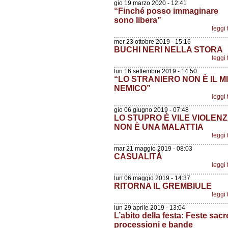
gio 19 marzo 2020 - 12:41
“Finché posso immaginare
sono libera”
leggi 
mer 23 ottobre 2019 - 15:16
BUCHI NERI NELLA STORA
leggi 
lun 16 settembre 2019 - 14:50
“LO STRANIERO NON È IL M
NEMICO”
leggi 
gio 06 giugno 2019 - 07:48
LO STUPRO È VILE VIOLENZ
NON È UNA MALATTIA
leggi 
mar 21 maggio 2019 - 08:03
CASUALITÀ
leggi 
lun 06 maggio 2019 - 14:37
RITORNA IL GREMBIULE
leggi 
lun 29 aprile 2019 - 13:04
L’abito della festa: Feste sacr
processioni e bande