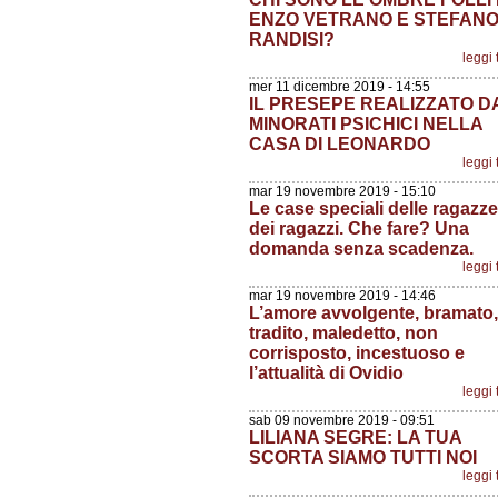
ENZO VETRANO E STEFAN
RANDISI?
leggi 
mer 11 dicembre 2019 - 14:55
IL PRESEPE REALIZZATO D
MINORATI PSICHICI NELLA
CASA DI LEONARDO
leggi 
mar 19 novembre 2019 - 15:10
Le case speciali delle ragazze
dei ragazzi. Che fare? Una
domanda senza scadenza.
leggi 
mar 19 novembre 2019 - 14:46
L’amore avvolgente, bramato,
tradito, maledetto, non
corrisposto, incestuoso e
l’attualità di Ovidio
leggi 
sab 09 novembre 2019 - 09:51
LILIANA SEGRE: LA TUA
SCORTA SIAMO TUTTI NOI
leggi 