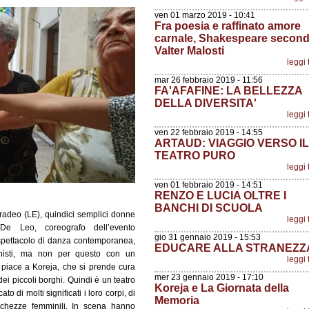
ven 01 marzo 2019 - 10:41
Fra poesia e raffinato amore
carnale, Shakespeare secon
Valter Malosti
leggi 
mar 26 febbraio 2019 - 11:56
FA'AFAFINE: LA BELLEZZA
DELLA DIVERSITA'
leggi 
ven 22 febbraio 2019 - 14:55
ARTAUD: VIAGGIO VERSO IL
TEATRO PURO
leggi 
ven 01 febbraio 2019 - 14:51
RENZO E LUCIA OLTRE I
BANCHI DI SCUOLA
Aradeo (LE), quindici semplici donne
leggi 
De Leo, coreografo dell’evento
gio 31 gennaio 2019 - 15:53
 spettacolo di danza contemporanea,
EDUCARE ALLA STRANEZZ
nisti, ma non per questo con un
leggi 
he piace a Koreja, che si prende cura
mer 23 gennaio 2019 - 17:10
 dei piccoli borghi. Quindi è un teatro
Koreja e La Giornata della
 di molti significati i loro corpi, di
Memoria
 ricchezze femminili. In scena hanno