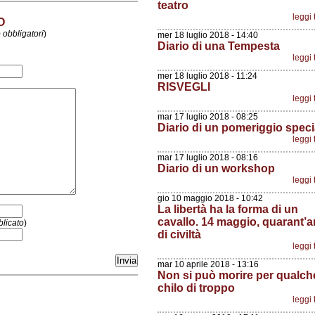
teatro
leggi 
O
 obbligatori
)
mer 18 luglio 2018 - 14:40
Diario di una Tempesta
leggi 
mer 18 luglio 2018 - 11:24
RISVEGLI
leggi 
mar 17 luglio 2018 - 08:25
Diario di un pomeriggio speci
leggi 
mar 17 luglio 2018 - 08:16
Diario di un workshop
leggi 
gio 10 maggio 2018 - 10:42
La libertà ha la forma di un
cavallo. 14 maggio, quarant’a
licato
)
di civiltà
leggi 
mar 10 aprile 2018 - 13:16
Non si può morire per qualch
chilo di troppo
leggi 