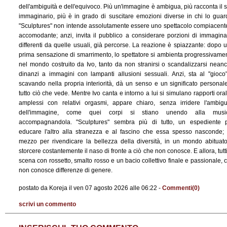
dell'ambiguità e dell'equivoco. Più un'immagine è ambigua, più racconta il 
immaginario, più è in grado di suscitare emozioni diverse in chi lo guar
"Sculptures" non intende assolutamente essere uno spettacolo compiacent
accomodante; anzi, invita il pubblico a considerare porzioni di immagina
differenti da quelle usuali, già percorse. La reazione è spiazzante: dopo 
prima sensazione di smarrimento, lo spettatore si ambienta progressivame
nel mondo costruito da Ivo, tanto da non stranirsi o scandalizzarsi nean
dinanzi a immagini con lampanti allusioni sessuali. Anzi, sta al "gioco
scavando nella propria interiorità, dà un senso e un significato personal
tutto ciò che vede. Mentre Ivo canta e intorno a lui si simulano rapporti oral
amplessi con relativi orgasmi, appare chiaro, senza irridere l'ambigu
dell'immagine, come quei corpi si stiano unendo alla music
accompagnandola. "Sculptures" sembra più di tutto, un espediente 
educare l'altro alla stranezza e al fascino che essa spesso nasconde;
mezzo per rivendicare la bellezza della diversità, in un mondo abituat
storcere costantemente il naso di fronte a ciò che non conosce. E allora, tutti
scena con rossetto, smalto rosso e un bacio collettivo finale e passionale, 
non conosce differenze di genere.
postato da Koreja il ven 07 agosto 2026 alle 06:22 -
Commenti(0)
scrivi un commento