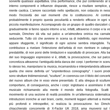
sovverte qualsiasi aspettativa. Una performance, che pur contenendo al 
interno componenti e influenze disparate, riesce a risultare semplice, 
niente caotica. L’amore raccontato nello spettacolo, non ostacola in nes
modo l'incisività dei vari momenti che lo costituiscono. Al contrar
probabilmente è proprio questa peculiarità a renderlo efficace in ogni 
piccola manifestazione. Accompagnato da un gruppo di quattro danzatori 
gradualmente si fanno spazio intorno a lui, infatti, attraverso il corpo e la v
surreale, Dimchev dà vita sul palco a un'atmosfera onirica ma carnal
seducente. Tutto ciò che avviene in scena sa di indefinito, ogni movime
appare sfuggente, il significato di ogni azione sembra intangibile. Tu
contribuisce a rivelare l'intenzione dell'artista di non rientrare in catego
prestabilite, di non porsi delle limitazioni e soprattutto di provocare. Alla b
del suo linguaggio espressivo vi è, difatti, la provocazione, che sul palco
concretizza attraverso l'ambiguità della danza dei corpi. I performer in scen
lo stesso Ivo, manipolano la musica, incarnandola e interpretandola attrave
quella che viene definita un' "unpretentious coreography". I suoni prodo
sono strutture tridimensionali, "sculture", in coerenza con il titolo del concert
del nuovo album che in esso viene presentato. E alla stregua di sculture
comportano, di conseguenza, anche i corpi: inglobano e assimilano il ri
musicale richiamando alla mente il mondo della fotografia. Scatti
movimento di una sezione di realtà possibile. In un'alternanza sistematica
introduzioni ironiche ai vari brani, canto, momenti leggeri alternati a mome
più profondi e introspettivi, si realizza la provocazione. Ivo Dimch
chiacchierato concorrente di X-Factor UK 2018, ama muoversi sul f