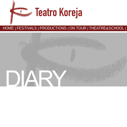
HOME
FESTIVALS
PRODUCTIONS
ON TOUR
THEATRE&SCHOOL
|
|
|
|
|