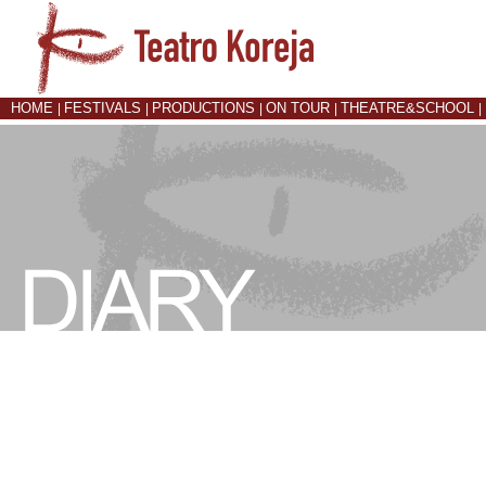
HOME
FESTIVALS
PRODUCTIONS
ON TOUR
THEATRE&SCHOOL
|
|
|
|
|