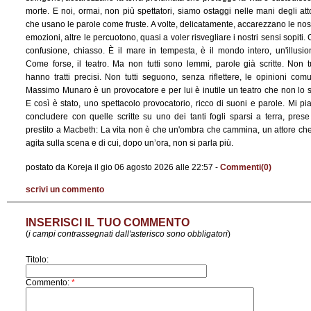
morte. E noi, ormai, non più spettatori, siamo ostaggi nelle mani degli atto
che usano le parole come fruste. A volte, delicatamente, accarezzano le nos
emozioni, altre le percuotono, quasi a voler risvegliare i nostri sensi sopiti. 
confusione, chiasso. È il mare in tempesta, è il mondo intero, un'illusio
Come forse, il teatro. Ma non tutti sono lemmi, parole già scritte. Non tu
hanno tratti precisi. Non tutti seguono, senza riflettere, le opinioni comu
Massimo Munaro è un provocatore e per lui è inutile un teatro che non lo s
E così è stato, uno spettacolo provocatorio, ricco di suoni e parole. Mi pi
concludere con quelle scritte su uno dei tanti fogli sparsi a terra, prese
prestito a Macbeth: La vita non è che un'ombra che cammina, un attore che
agita sulla scena e di cui, dopo un’ora, non si parla più.
postato da Koreja il gio 06 agosto 2026 alle 22:57 -
Commenti(0)
scrivi un commento
INSERISCI IL TUO COMMENTO
(
i campi contrassegnati dall'asterisco sono obbligatori
)
Titolo:
Commento:
*