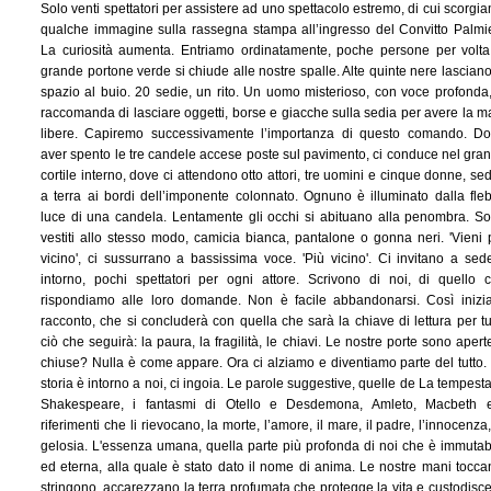
Solo venti spettatori per assistere ad uno spettacolo estremo, di cui scorgi
qualche immagine sulla rassegna stampa all’ingresso del Convitto Palmie
La curiosità aumenta. Entriamo ordinatamente, poche persone per volta.
grande portone verde si chiude alle nostre spalle. Alte quinte nere lasciano
spazio al buio. 20 sedie, un rito. Un uomo misterioso, con voce profonda,
raccomanda di lasciare oggetti, borse e giacche sulla sedia per avere la m
libere. Capiremo successivamente l’importanza di questo comando. D
aver spento le tre candele accese poste sul pavimento, ci conduce nel gra
cortile interno, dove ci attendono otto attori, tre uomini e cinque donne, sed
a terra ai bordi dell’imponente colonnato. Ognuno è illuminato dalla fleb
luce di una candela. Lentamente gli occhi si abituano alla penombra. S
vestiti allo stesso modo, camicia bianca, pantalone o gonna neri. 'Vieni 
vicino', ci sussurrano a bassissima voce. 'Più vicino'. Ci invitano a sed
intorno, pochi spettatori per ogni attore. Scrivono di noi, di quello 
rispondiamo alle loro domande. Non è facile abbandonarsi. Così inizia
racconto, che si concluderà con quella che sarà la chiave di lettura per tu
ciò che seguirà: la paura, la fragilità, le chiavi. Le nostre porte sono apert
chiuse? Nulla è come appare. Ora ci alziamo e diventiamo parte del tutto.
storia è intorno a noi, ci ingoia. Le parole suggestive, quelle de La tempesta
Shakespeare, i fantasmi di Otello e Desdemona, Amleto, Macbeth 
riferimenti che li rievocano, la morte, l’amore, il mare, il padre, l’innocenza,
gelosia. L'essenza umana, quella parte più profonda di noi che è immutab
ed eterna, alla quale è stato dato il nome di anima. Le nostre mani tocca
stringono, accarezzano la terra profumata che protegge la vita e custodisce