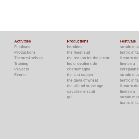
Activities
Productions
Festivals
Festivals
heroides
strade ma
Productions
the feast suit
teatro in 
Theatre&school
the reason for the terror
il teatro de
Training
les chevaliers de
fineterra
Projects
charlemagne
korejalab1
Events
the last supper
strade ma
the days of wheat
teatro in t
the oil and stone age
il teatro de
cavalieri erranti
fineterra
gul
strade mae
teatro in t