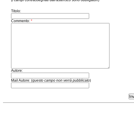
(
i campi contrassegnati dall'asterisco sono obbligatori
)
Titolo:
Commento:
*
Autore:
Mail Autore: (
questo campo non verrà pubblicato
)