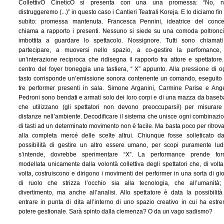
CollettivO CineticO si presenta con una una promessa: “No, 
distruggeremo (...)” in questo caso i Cantieri Teatrali Koreja. E lo diciamo fin
subito: promessa mantenuta. Francesca Pennini, ideatrice del conce
chiama a rapporto i presenti. Nessuno si siede su una comoda poltronc
imbottita a guardare lo spettacolo. Nossignore. Tutti sono chiamat
partecipare, a muoversi nello spazio, a co-gestire la perfomance,
un’interazione reciproca che ridisegna il rapporto fra attore e spettatore.
centro del foyer troneggia una tastiera, “ X” appunto. Alla pressione di o
tasto corrisponde un’emissione sonora contenente un comando, eseguito
tre performer presenti in sala. Simone Arganini, Carmine Parise e Ang
Pedroni sono bendati e armati solo dei loro corpi e di una mazza da baseba
che utilizzano (gli spettatori non devono preoccuparsi!) per misurare
distanze nell’ambiente. Decodificare il sistema che unisce ogni combinazi
di tasti ad un determinato movimento non è facile. Ma basta poco per ritrova
alla completa mercé delle scelte altrui. Chiunque fosse solleticato da
possibilità di gestire un altro essere umano, per scopi puramente ludi
s’intende, dovrebbe sperimentare “X”. La performance prende fo
modellata unicamente dalla volontà collettiva degli spettatori che, di volta
volta, costruiscono e dirigono i movimenti dei performer in una sorta di gi
di ruolo che strizza l’occhio sia alla tecnologia, che all’umanità;
divertimento, ma anche all’analisi. Allo spettatore è data la possibilità
entrare in punta di dita all’interno di uno spazio creativo in cui ha estr
potere gestionale. Sarà spinto dalla clemenza? O da un vago sadismo?