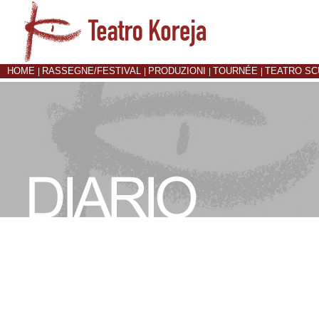
HOME
RASSEGNE/FESTIVAL
PRODUZIONI
TOURNÉE
TEATRO S
|
|
|
|