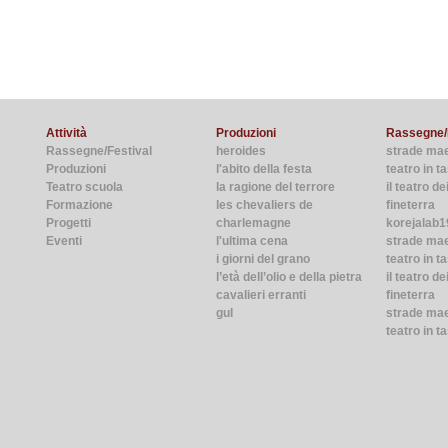
Attività
Produzioni
Rassegne/
Rassegne/Festival
heroides
strade ma
Produzioni
l'abito della festa
teatro in 
Teatro scuola
la ragione del terrore
il teatro de
Formazione
les chevaliers de
fineterra
Progetti
charlemagne
korejalab1
Eventi
l'ultima cena
strade ma
i giorni del grano
teatro in t
l’età dell’olio e della pietra
il teatro de
cavalieri erranti
fineterra
gul
strade mae
teatro in t