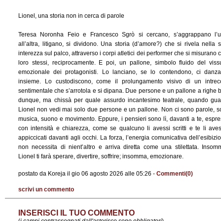
Lionel, una storia non in cerca di parole
Teresa Noronha Feio e Francesco Sgrò si cercano, s’aggrappano l’
all’altra, litigano, si dividono. Una storia (d’amore?) che si rivela nella 
interezza sul palco, attraverso i corpi atletici dei performer che si misurano 
loro stessi, reciprocamente. E poi, un pallone, simbolo fluido del viss
emozionale dei protagonisti. Lo lanciano, se lo contendono, ci danz
insieme. Lo custodiscono, come il prolungamento visivo di un intrec
sentimentale che s’arrotola e si dipana. Due persone e un pallone a righe b
dunque, ma chissà per quale assurdo incantesimo teatrale, quando gua
Lionel non vedi mai solo due persone e un pallone. Non ci sono parole, s
musica, suono e movimento. Eppure, i pensieri sono lì, davanti a te, espre
con intensità e chiarezza, come se qualcuno li avessi scritti e te li ave
appiccicati davanti agli occhi. La forza, l’energia comunicativa dell’esibizi
non necessita di nient’altro e arriva diretta come una stilettata. Insom
Lionel ti farà sperare, divertire, soffrire; insomma, emozionare.
postato da Koreja il gio 06 agosto 2026 alle 05:26 -
Commenti(0)
scrivi un commento
INSERISCI IL TUO COMMENTO