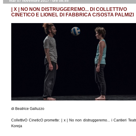
mar 07 novembre 2017 - ore 08:55
| X | NO NON DISTRUGGEREMO... DI COLLETTIVO
CINETICO E LIONEL DI FABBRICA C/SOSTA PALMIZI
di Beatrice Galluzzo
CollettivO CineticO promette: | x | No non distruggeremo... i Cantieri Teatr
Koreja