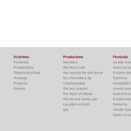
Activities
Productions
Festivals
Festivals
heroides
strade ma
Productions
the feast suit
teatro in 
Theatre&school
the reason for the terror
il teatro de
Training
les chevaliers de
fineterra
Projects
charlemagne
korejalab1
Events
the last supper
strade ma
the days of wheat
teatro in t
the oil and stone age
il teatro de
cavalieri erranti
fineterra
gul
strade mae
teatro in t