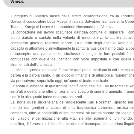
Venezia
Il progetto di America nasce dalla stretta collaborazione fra la librettist
Garcia, il compositore Luca Mosca, il regista Salvatore Tramacere, la Coop
Teatrale Koreja di Lecce e il Laboratorio Novamusica di Venezia.
La concezione del lavoro scaturisce dall'idea comune di superare i conf
teatro parlato e cantato nella volontà di rendere viva la parola attrav
complesso gioco di relazioni sonore. La duttilità degli attori di Koreja e 
capacità di affrontare disinvoltamente la scrittura musicale hanno dato la pos
di concepire una partitura che sfruttasse al meglio le loro possibilità e
coniugasse con quelle dei cantanti con voce impostata e con quelle 
strumentisti dell'orchestra.
La sfida di questo spettacolo è trovare quel punto mediano in cui il canto pu
parola e la parola canto, in un gioco di rimandi e di allusioni al "suono" ch
via per scrivere, soprattutto oggi, un'opera di teatro musicale.
La scelta di America, in quest'ottica, non è certo casuale. Dei tre romanzi ka
senz'altro quello che offre un più ampio spettro di spunti drammatici fram
com'è in otto quadri fortemente caratterizzati.
La storia quasi dickensiana dell'adolescente Karl Rossman, spedito ne
mondo dai genitori a causa di una tragicomica avventura erotica c
cameriera, offre la possibilità di innumerevoli situazioni sonore sia legate 
del viaggio e dell'iniziazione alla vita, sia alla scoperta di un mondo
acustico, di frenesia e di libertà, di incubo e di incomparabile apertura linguis