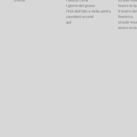
Eventi
l'ultima cena
strade ma
i giorni del grano
teatro in t
l’età dell’olio e della pietra
il teatro de
cavalieri erranti
fineterra
gul
strade mae
teatro in t