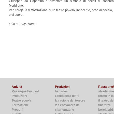
Giuseppe da Copertino è diventato un simbolo di secoli di sofferen
Meridione.
Per Koreja la dimostrazione di un teatro povero, innocente, ricco di poesia, d
e di cuore.
Foto di Tony D'urso
Attività
Produzioni
Rassegne/
Rassegne/Festival
heroides
strade ma
Produzioni
l'abito della festa
teatro in 
Teatro scuola
la ragione del terrore
il teatro de
Formazione
les chevaliers de
fineterra
Progetti
charlemagne
korejalab1